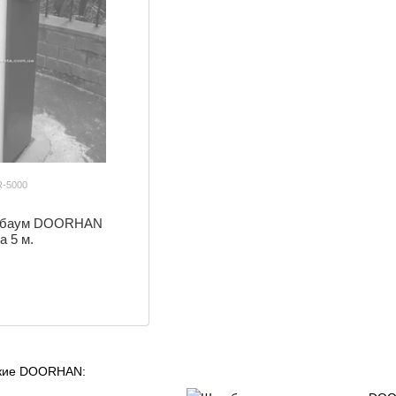
-5000
агбаум DOORHAN
 5 м.
ские DOORHAN: