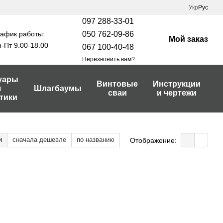
Укр
Рус
097 288-33-01
афик работы:
050 762-09-86
Мой заказ
-Пт 9.00-18.00
067 100-40-48
Перезвонить вам?
уары
Винтовые
Инструкции
я
Шлагбаумы
сваи
и чертежи
тики
и
сначала дешевле
по названию
Отображение: