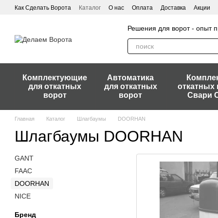
Перейти к основному контенту
Как Сделать Ворота
Каталог
О нас
Оплата
Доставка
Акции
Решения для ворот - опыт
Комплектующие
Автоматика
Компле
для откатных
для откатных
откатных 
ворот
ворот
Свари 
Главная
Каталог
Шлагбаумы
DOORHAN
Шлагбаумы DOORHAN
GANT
FAAC
DOORHAN
NICE
Бренд