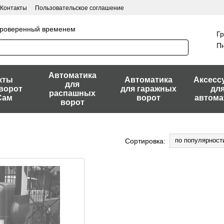
Контакты
Пользовательское соглашение
 проверенный временем
Гр
Пн
Автоматика
кты
Автоматика
Аксесс
для
ворот
для гаражных
дл
распашных
Сам
ворот
автома
ворот
по популярност
Сортировка: