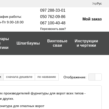
Укр
Рус
097 288-33-01
афик работы:
050 762-09-86
Мой заказ
-Пт 9.00-18.00
067 100-40-48
Перезвонить вам?
уары
Винтовые
Инструкции
я
Шлагбаумы
сваи
и чертежи
тики
и
сначала дешевле
по названию
Отображение:
ших производителей фурнитуры для ворот всех типов -
 других.