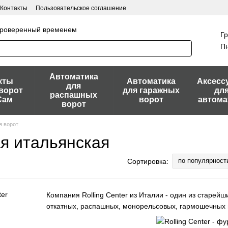
Контакты
Пользовательское соглашение
 проверенный временем
Гр
Пн
Автоматика
кты
Автоматика
Аксесс
для
ворот
для гаражных
дл
распашных
Сам
ворот
автома
ворот
я ворот
ая итальянская
по популярност
Сортировка:
Компания Rolling Center из Италии - один из старей
откатных, распашных, монорельсовых, гармошечных и