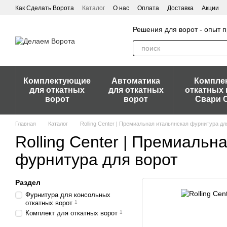
Перейти к основному контенту
Как Сделать Ворота
Каталог
О нас
Оплата
Доставка
Акции
Решения для ворот - опыт
Комплектующие
Автоматика
Компле
для откатных
для откатных
откатных 
ворот
ворот
Свари 
Главная
Каталог
Rolling Center | Премиальная итальянская фурнитура дл
Rolling Center | Премиальн
фурнитура для ворот
Раздел
Фурнитура для консольных
откатных ворот
1
Комплект для откатных ворот
1