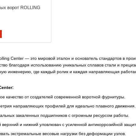
ных ворот ROLLING
lling Center — это мировой эталон и основатель стандартов в про
тво благодаря использованию уникальных сплавов стали и прецизи
чную инженерию, где каждый ролик и каждая направляющая работаю
enter:
ое качество от создателей современной воротной фурнитуры.
етрия направляющих профилей для идеально плавного движения.
альных закаленных подшипников с огромным ресурсом работы.
 верхний и нижний уловлювач с усиленной антикоррозийной защит
вать экстремальные весовые нагрузки без деформации узлов.