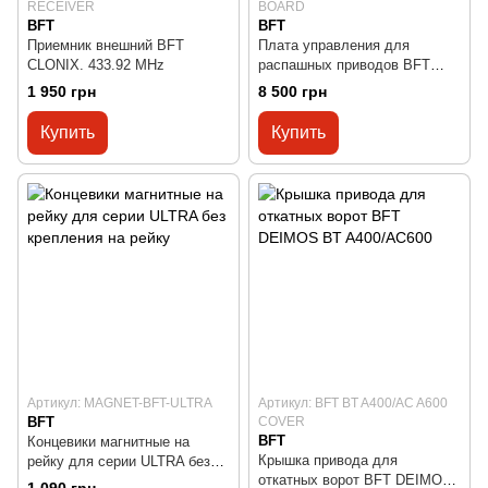
RECEIVER
BOARD
BFT
BFT
Приемник внешний BFT
Плата управления для
CLONIX. 433.92 MHz
раcпашных приводов BFT
ALENA SW2
1 950 грн
8 500 грн
Купить
Купить
Артикул: MAGNET-BFT-ULTRA
Артикул: BFT BT A400/AC A600
BFT
COVER
BFT
Концевики магнитные на
Крышка привода для
рейку для серии ULTRA без
откатных ворот BFT DEIMOS
крепления на рейку