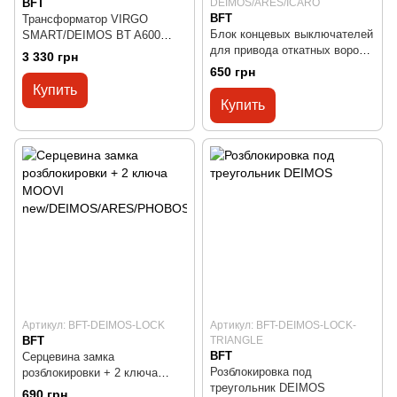
BFT
DEIMOS/ARES/ICARO
BFT
Трансформатор VIRGO
Блок концевых выключателей
SMART/DEIMOS BT A600
для привода откатных ворот
(70VA/230V/50-60HZ)
3 330 грн
DEIMOS/ARES/ICARO
650 грн
Купить
Купить
Артикул: BFT-DEIMOS-LOCK
Артикул: BFT-DEIMOS-LOCK-
BFT
TRIANGLE
BFT
Серцевина замка
Розблокировка под
розблокировки + 2 ключа
треугольник DEIMOS
MOOVI
690 грн