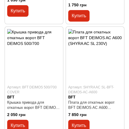
1 090 грн
BT A400/AC600
1 750 грн
Купить
Купить
Артикул: BFT DEIMOS 500/700
Артикул: SHYRA AC SL-BFT-
COVER
DEIMOS-АС-A600
BFT
BFT
Крышка привода для
Плата для откатных ворот
откатных ворот BFT DEIMOS
BFT DEIMOS AС A600
500/700
(SHYRA AC SL 230V)
2 050 грн
7 850 грн
Купить
Купить