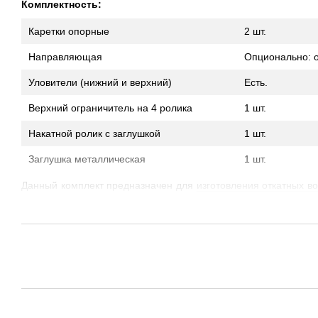
Комплектность:
Каретки опорные
2 шт.
Направляющая
Опционально: о
Уловители (нижний и верхний)
Есть.
Верхний ограничитель на 4 ролика
1 шт.
Накатной ролик с заглушкой
1 шт.
Заглушка металлическая
1 шт.
Данный комплект предназначен для
изготовления откатных в
метров и весом полотна до 800 кг. Чтобы было понятно чем
комплекта на 500 кг приводим несколько фото для понимания
все в 1.5 раза больше и толще. Для тех кто интересуется раз