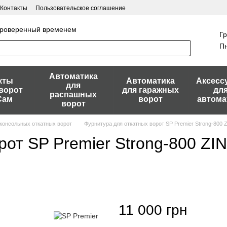
Контакты
Пользовательское соглашение
 проверенный временем
Гр
Пн
Автоматика
кты
Автоматика
Аксесс
для
ворот
для гаражных
дл
распашных
Сам
ворот
автома
ворот
консольных откатных ворот
Фурнитура для откатных ворот SP Premier Strong-800 
рот SP Premier Strong-800 ZI
11 000 грн