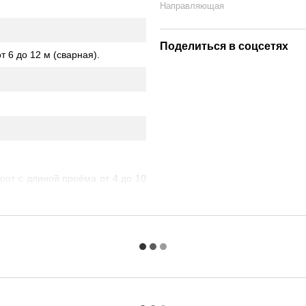
Направляющая
Поделиться в соцсетях
т 6 до 12 м (сварная).
орот
с длиной проёма от 4 до 10
 данный комплект отличается от
 пропорций: Проще говоря здесь
мерами - они
здесь
.