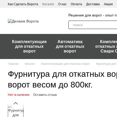
Перейти к основному контенту
Как Сделать Ворота
Каталог
О нас
Оплата
Доставка
Акции
Решения для ворот - опыт
Комплектующие
Автоматика
Компле
для откатных
для откатных
откатных 
ворот
ворот
Свари 
Главная
Каталог
Комплектующие для откатных ворот
Фурнитура для 
Фурнитура для откатных во
ворот весом до 800кг.
Нет в наличии
Оставить отзыв