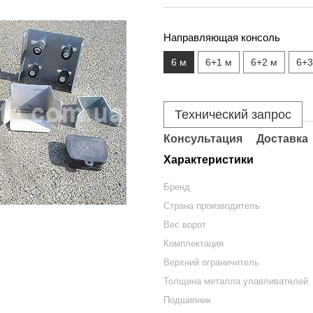
Направляющая консоль
6 м
6+1 м
6+2 м
6+3
Технический запрос
Консультация
Доставка
Характеристики
Бренд
Страна производитель
Вес ворот
Комплектация
Верхний ограничитель
Толщина металла улавливателей
Подшипник