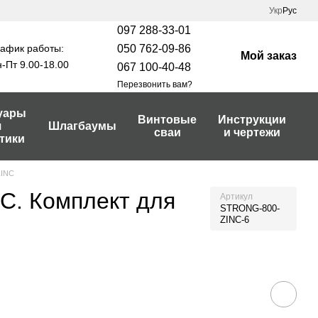
Укр
Рус
097 288-33-01
афик работы:
050 762-09-86
Мой заказ
-Пт 9.00-18.00
067 100-40-48
Перезвонить вам?
уары
Винтовые
Инструкции
я
Шлагбаумы
сваи
и чертежи
тики
ZINC
NC. Комплект для
Артикул
STRONG-800-
ZINC-6