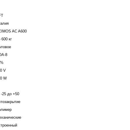
FT
талия
EIMOS AC A600
 600 кг
ытовое
OA-8
0%
0 V
00 W
 -25 до +50
тозакрытие
олимер
еханические
строенный