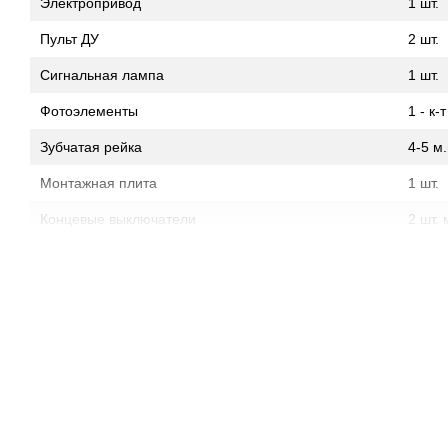
Электропривод
1 шт.
Пульт ДУ
2 шт.
Сигнальная лампа
1 шт.
Фотоэлементы
1 - к-т
Зубчатая рейка
4-5 м.
Монтажная плита
1 шт.
Концевые выключатели
2 шт.
Ключи разблокировки
2 шт.
Крепежный набор.
1 к-т
Классическая надежность и итальянская мощность
Ищете 
для въездной группы? Автоматика для откатных ворот BFT D
проверенное временем решение с двигателем на 230 В. Данна
ценит традиционные механические решения и высокую мощно
со створками весом до 600 кг.
Особенности модели BFT DEIMOS AC A600: