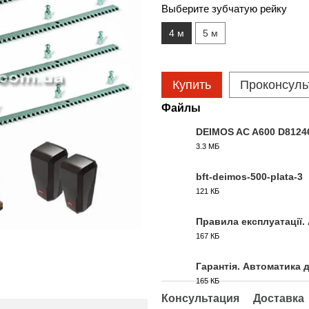
Выберите зубчатую рейку
4 м
5 м
Купить
Проконсуль
Файлы
DEIMOS AC A600 D81246
3.3 МБ
PDF
bft-deimos-500-plata-3
121 КБ
JPG
Правила експлуатації.
167 КБ
PDF
Гарантія. Автоматика 
165 КБ
PDF
Консультация
Доставка