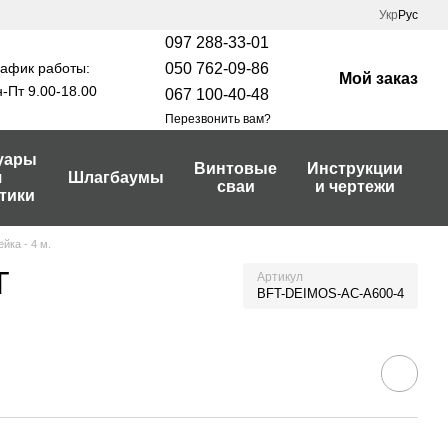
Укр
Рус
097 288-33-01
афик работы:
050 762-09-86
Мой заказ
-Пт 9.00-18.00
067 100-40-48
Перезвонить вам?
уары
Винтовые
Инструкции
я
Шлагбаумы
сваи
и чертежи
тики
йка - 4 м.
T
Артикул
BFT-DEIMOS-АС-A600-4