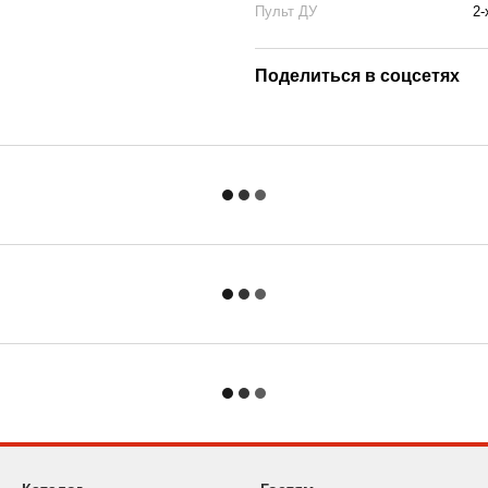
Пульт ДУ
2-
ых ворот обладает высоким
створку даже при сильном ветре
Поделиться в соцсетях
стема с пружиной и
и и настройке. Это самый
в и износостойких деталей
ботает свой ресурс без лишних
троить силу двигателя, время
лючению фотоэлементов.
о и официальную поддержку
вы инвестируете в
олговечной работы автоматики