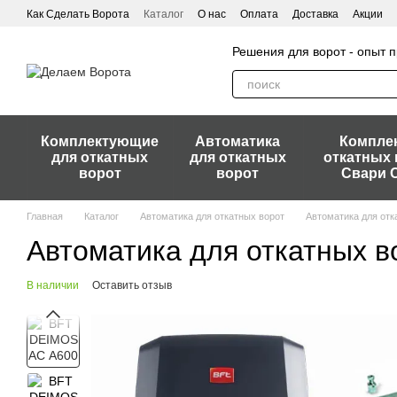
Перейти к основному контенту
Как Сделать Ворота
Каталог
О нас
Оплата
Доставка
Акции
Решения для ворот - опыт
Комплектующие
Автоматика
Компле
для откатных
для откатных
откатных 
ворот
ворот
Свари 
Главная
Каталог
Автоматика для откатных ворот
Автоматика для отк
Автоматика для откатных 
В наличии
Оставить отзыв