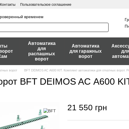
Контакты
Пользовательское соглашение
 проверенный временем
Гр
Пн
Автоматика
кты
Автоматика
Аксесс
для
ворот
для гаражных
дл
распашных
Сам
ворот
автома
ворот
атных ворот
BFT DEIMOS AС A600 KIT. Комплект автоматики для откатных ворот. Ре
ворот BFT DEIMOS AС A600 KI
21 550 грн