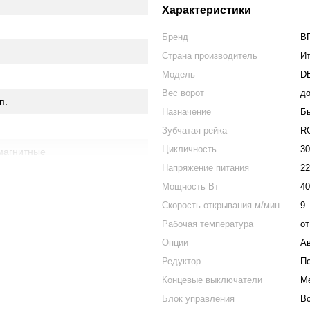
Характеристики
Бренд
B
Страна производитель
И
Модель
D
Вес ворот
до
п.
Назначение
Б
Зубчатая рейка
R
Цикличность
3
 магнитные
Напряжение питания
22
Мощность Вт
4
Скорость открывания м/мин
9
Рабочая температура
от
простую и выносливую систему
EIMOS AC A600 — это
Опции
Ав
я модель создана для тех, кто
Редуктор
П
сть, необходимую для работы
Концевые выключатели
М
Блок управления
В