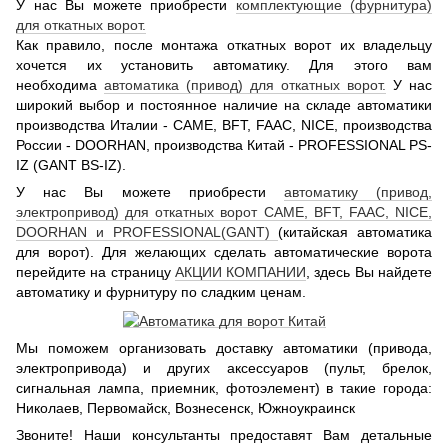
У нас Вы можете приобрести
комплектующие (фурнитура)
для откатных ворот.
Как правило, после монтажа откатных ворот их владельцу
хочется их установить автоматику. Для этого вам
необходима
автоматика (привод) для откатных ворот.
У нас
широкий выбор и постоянное наличие на складе автоматики
производства Италии - CAME, BFT, FAAC, NICE, производства
России - DOORHAN, производства Китай - PROFESSIONAL PS-
IZ (GANT BS-IZ).
У нас Вы можете приобрести
автоматику (привод,
электропривод) для откатных ворот CAME, BFT, FAAC, NICE,
DOORHAN и PROFESSIONAL(GANT)
(китайская автоматика
для ворот). Для желающих сделать автоматические ворота
перейдите на страницу
АКЦИИ КОМПАНИИ
, здесь Вы найдете
автоматику и фурнитуру по сладким ценам.
Мы поможем организовать доставку автоматики (привода,
электропривода) и других аксессуаров (пульт, брелок,
сигнальная лампа, приемник, фотоэлемент) в такие города:
Николаев, Первомайск, Вознесенск, Южноукраинск
Звоните! Наши консультанты предоставят Вам детальные