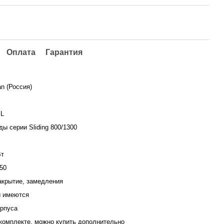
Оплата
Гарантия
n (Россия)
SL
ы серии Sliding 800/1300
Вт
 50
акрытие, замедления
 имеются
орпуса
 комплекте, можно купить дополнительно