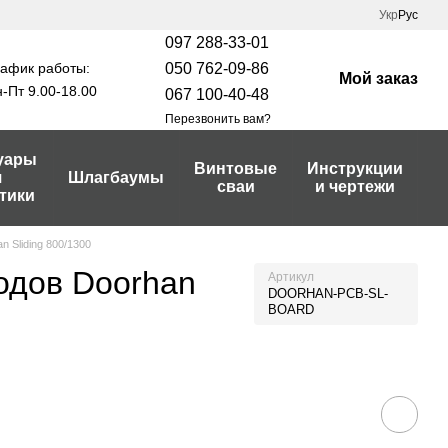
Укр
Рус
097 288-33-01
афик работы:
050 762-09-86
Мой заказ
-Пт 9.00-18.00
067 100-40-48
Перезвонить вам?
уары
Винтовые
Инструкции
я
Шлагбаумы
сваи
и чертежи
тики
 Sliding 800/1300
одов Doorhan
Артикул
DOORHAN-PCB-SL-
BOARD