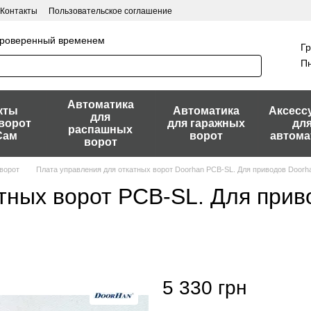
Контакты
Пользовательское соглашение
 проверенный временем
Гр
Пн
Автоматика
кты
Автоматика
Аксесс
для
ворот
для гаражных
дл
распашных
Сам
ворот
автома
ворот
ворот
Плата управления для откатных ворот Doorhan PCB-SL. Для приводов Doorhan
тных ворот PCB-SL. Для прив
5 330 грн