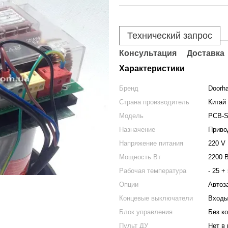
Технический запрос
Консультация
Доставка
Характеристики
Бренд
Doorha
Страна производитель
Китай
Модель
PCB-
Назначение
Привод
Напряжение питания
220 V
Мощность Вт
2200 
Рабочая температура
- 25 +
Опции
Автоз
Концевые выключатели
Входы
Блок управления
Без к
Пульт ДУ
Нет в