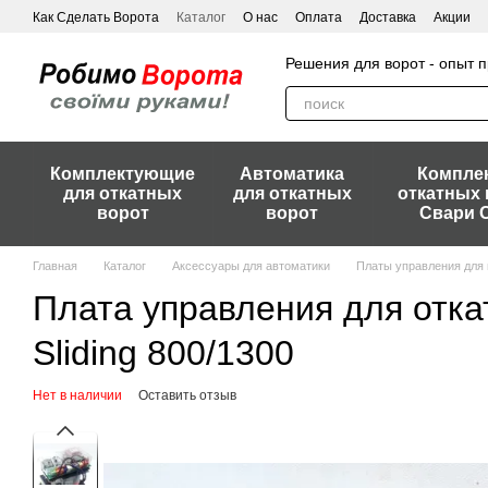
Перейти к основному контенту
Как Сделать Ворота
Каталог
О нас
Оплата
Доставка
Акции
Решения для ворот - опыт
Комплектующие
Автоматика
Компле
для откатных
для откатных
откатных 
ворот
ворот
Свари 
Главная
Каталог
Аксессуары для автоматики
Платы управления для 
Плата управления для отка
Sliding 800/1300
Нет в наличии
Оставить отзыв