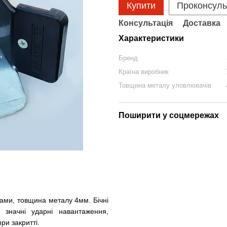
Купити
Проконсуль
Консультація
Доставка
Характеристики
Бренд
Країна виробник
Товщина металу уловлювачів
Поширити у соцмережах
ами, товщина металу 4мм. Бічні
 значні ударні навантаження,
и закритті.