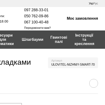
Укр
Рус
097 288-33-01
ти:
050 762-09-86
Моє замовлення
18.00
067 100-40-48
Передзвонити вам?
есуари
Інструкції
Гвинтові
для
Шлагбауми
та
палі
оматики
креслення
акладками
Артикул
ULOVITEL-NIZHNIY-SMART-70