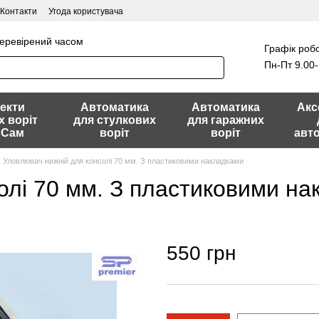
Контакти
Угода користувача
перевірений часом
Графік робо
Пн-Пт 9.00-
екти
Автоматика
Автоматика
Акс
х воріт
для стулкових
для гаражних
 Сам
воріт
воріт
авт
Уловлювач нижній для консолі 70 мм. З пластиковими накладками
олі 70 мм. З пластиковими н
550 грн