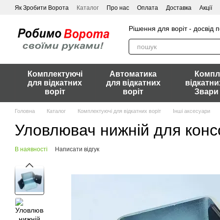
Перейти до основного контенту
Як Зробити Ворота
Каталог
Про нас
Оплата
Доставка
Акції
Рішення для воріт - досвід 
Комплектуючі
Автоматика
Компл
для відкатних
для відкатних
відкатни
воріт
воріт
Звари
Головна
Каталог
Комплектуючі для відкатних воріт
Інші аксесуари
Уловлювач нижній для конс
В наявності
Написати відгук