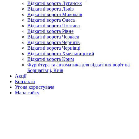
Відкатні ворота Луганськ
Відкатні ворота Львів
Відкатні ворота Миколаїв
Відкатні ворота Одеса
Відкатні ворота Полтава
Відкатні ворота Рівне
Відкатні ворота Черкаси
Відкатні ворота Чернігів
Відкатні ворота Чернівці
Відкатні ворота Хмельницький
Відкатні ворота Крим
Фурнітура та автоматика для відкатних воріт на
Борщагівці, Київ
Акції
Контакти
Угода користувача
Мапа сайту