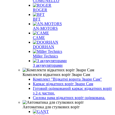
COMUNELLO
ROGER
BFT
AN-MOTORS
CAME
DOORHAN
Miller Technics
З акумуляторами
Комплекти відкатних воріт Звари Сам
Комплект "Відкатні ворота Звари Сам"
Каркас відкатних воріт Звари Сам
Готовий оцінкований каркас відкатних воріт
з 2-х частин.
Силова рама відкатних воріт оцінкована.
Автоматика для стулкових воріт