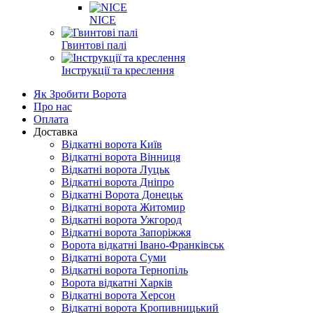
NICE
Гвинтові палі
Інструкції та креслення
Як Зробити Ворота
Про нас
Оплата
Доставка
Відкатні ворота Київ
Відкатні ворота Вінниця
Відкатні ворота Луцьк
Відкатні ворота Дніпро
Відкатні Ворота Донецьк
Відкатні ворота Житомир
Відкатні ворота Ужгород
Відкатні ворота Запоріжжя
Ворота відкатні Івано-Франківськ
Відкатні ворота Суми
Відкатні ворота Тернопіль
Ворота відкатні Харків
Відкатні ворота Херсон
Відкатні ворота Кропивницький