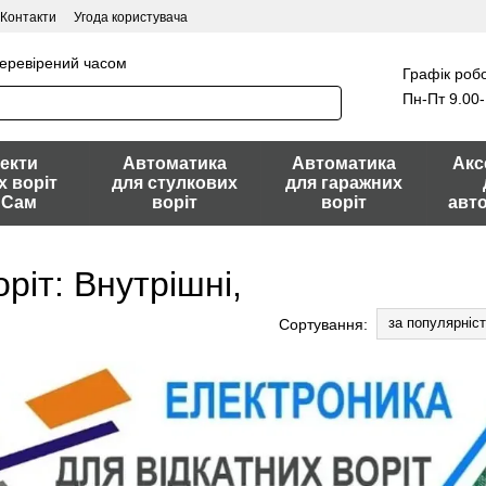
Контакти
Угода користувача
перевірений часом
Графік робо
Пн-Пт 9.00-
екти
Автоматика
Автоматика
Акс
х воріт
для стулкових
для гаражних
 Сам
воріт
воріт
авт
ріт: Внутрішні,
за популярніс
Сортування: