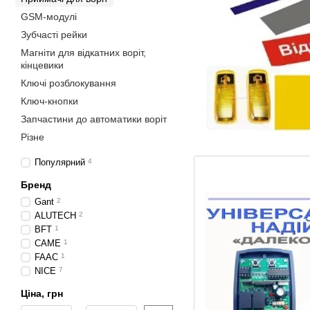
GSM-модулі
Зубчасті рейки
Магніти для відкатних воріт,
кінцевики
Ключі розблокування
Ключ-кнопки
Запчастини до автоматики воріт
Різне
Популярний
4
Бренд
Gant
2
ALUTECH
2
BFT
1
CAME
1
FAAC
1
NICE
7
Ціна, грн