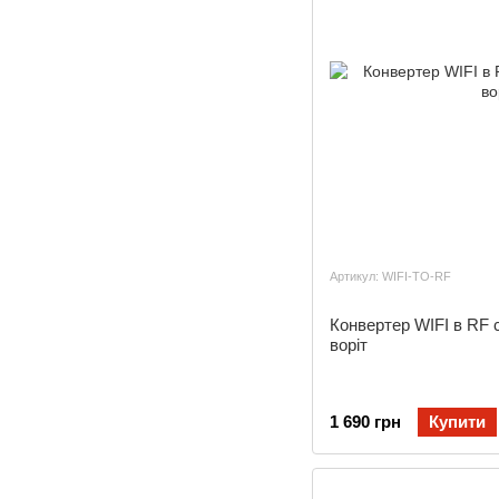
Артикул: WIFI-TO-RF
Конвертер WIFI в RF 
воріт
1 690 грн
Купити