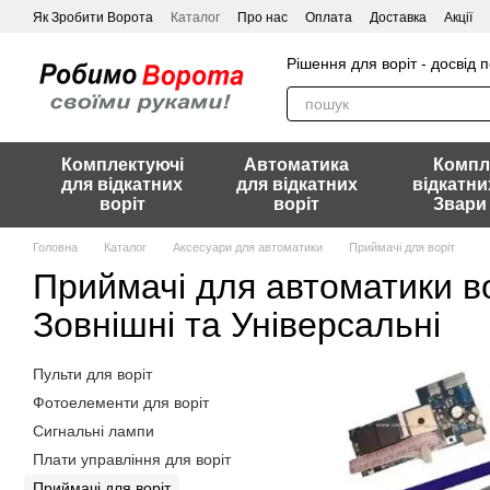
Перейти до основного контенту
Як Зробити Ворота
Каталог
Про нас
Оплата
Доставка
Акції
Рішення для воріт - досвід 
Комплектуючі
Автоматика
Компл
для відкатних
для відкатних
відкатни
воріт
воріт
Звари
Головна
Каталог
Аксесуари для автоматики
Приймачі для воріт
Приймачі для автоматики во
Зовнішні та Універсальні
Пульти для воріт
Фотоелементи для воріт
Сигнальні лампи
Плати управління для воріт
Приймачі для воріт