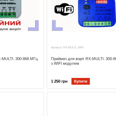
Артикул: RX-MULTI_WIFI
X-MULTI. 300-868 МГц
Приймач для воріт RX-MULTI. 300-
з WIFI модулем
1 250 грн
Купити