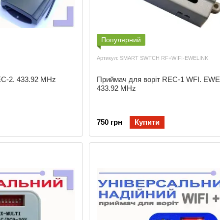
Популярний
Артикул: SMART SWTCH RF+WIFI-EWELINK
C-2. 433.92 MHz
Приймач для воріт REC-1 WFI. EWE
433.92 MHz
750 грн
Купити