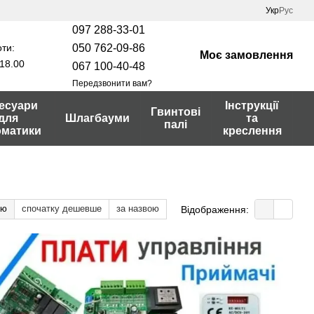
Укр
Рус
097 288-33-01
ти:
050 762-09-86
Моє замовлення
18.00
067 100-40-48
Передзвонити вам?
есуари
Інструкції
Гвинтові
для
Шлагбауми
та
палі
оматики
креслення
тю
спочатку дешевше
за назвою
Відображення: