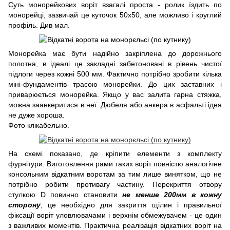
Суть монорейкових воріт взагалі проста - ролик їздить по
монорейці, зазвичай це куточок 50х50, але можливо і круглий
профіль. Див мал.
Монорейка має бути надійно закріплена до дорожнього
полотна, в ідеалі це закладні забетоновані в рівень чистої
підлоги через кожні 500 мм. Фактично потрібно зробити кілька
міні-фундаментів трасою монорейки. До цих заставних і
приварюється монорейка. Якщо у вас залита гарна стяжка,
можна заанкеритися в неї. Дюбеля або анкера в асфальті ідея
не дуже хороша.
Фото клікабельно.
На схемі показано, де кріпити елементи з комплекту
фурнітури. Виготовлення рами таких воріт повністю аналогічне
консольним відкатним воротам за тим лише винятком, що не
потрібно робити противагу частину. Перекриття отвору
стулкою D повинно становити
не менше 200мм в кожну
сторону
, це необхідно для закриття щілин і правильної
фіксації воріт уловлювачами і верхнім обмежувачем - це один
з важливих моментів. Практична реалізація відкатних воріт на