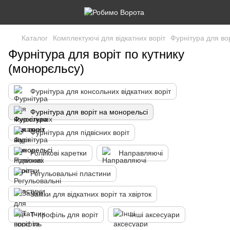
Каталог
Комплектуючі для відкатних воріт
Фурнітура для во
Фурнітура для воріт по кутнику
(монорєльсу)
Фурнітура для консольних відкатних воріт
Фурнітура для воріт на монорельсі
Фурнітура для підвісних воріт
Роликові каретки
Направляючі
Регульовальні пластини
Замки для відкатних воріт та хвірток
Т-профіль для воріт
Інші аксесуари