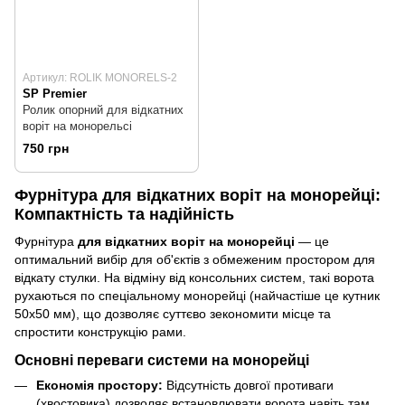
Артикул: ROLIK MONORELS-2
SP Premier
Ролик опорний для відкатних
воріт на монорельсі
750 грн
Фурнітура для відкатних воріт на монорейці:
Компактність та надійність
Фурнітура
для відкатних воріт на монорейці
— це
оптимальний вибір для об'єктів з обмеженим простором для
відкату стулки. На відміну від консольних систем, такі ворота
рухаються по спеціальному монорейці (найчастіше це кутник
50х50 мм), що дозволяє суттєво зекономити місце та
спростити конструкцію рами.
Основні переваги системи на монорейці
Економія простору:
Відсутність довгої противаги
(хвостовика) дозволяє встановлювати ворота навіть там,