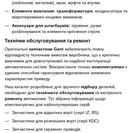
(нейлонові, металеві), вали, муфти та втулки.
Елементи живлення:
трансформатори
, конденсатори та
мікроперемикачі кінцевих вимикачів.
Аксесуари для шлагбаумів:
пружини, ручки
розблокування та елементи кріплення стріли.
Технічне обслуговування та ремонт
Оригінальні
запчастини Gant
забезпечують повну
відповідність технічним вимогам виробника, що є критично
важливим для довгострокової та надійної експлуатації
автоматичних систем. Використання точних
комплектуючих
є
єдиним способом гарантувати відновлення заявлених
характеристик приводу.
Наш каталог розроблено для зручного
підбору
деталей,
необхідних для
технічного обслуговування
та екстреного
ремонту
автоматики. Тут зібрана інформація щодо
комплектуючих для найпопулярніших серій:
Запчастини для відкатних воріт (серії IZ, BS).
Запчастини для розпашних воріт (серії KDC).
Запчастини для гаражних приводів.