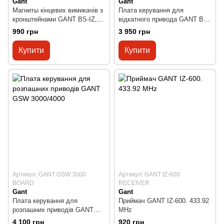
Gant
Gant
Магниты кінцевих вимикачів з
Плата керування для
кронштейнами GANT BS-IZ,
відкатного привода GANT BS-
MILLER TECHNICS MT-1000
CAN-AC
990 грн
3 950 грн
Купити
Купити
Артикул: GANT GSW 3000
Артикул: GANT IZ-600
BOARD
RECEIVER
Gant
Gant
Плата керування для
Приймач GANT IZ-600. 433.92
розпашних приводів GANT
MHz
GSW 3000/4000
4 100 грн
920 грн