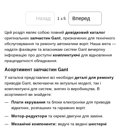
Назад
Вперед
1
з 5
Цей розділ являє собою повний
довідковий каталог
оригінальних
запчастин Gant
, призначених для технічного
обслуговування та ремонту автоматики воріт. Наша мета —
надати фахівцям та власникам систем Gant вичерпну
інформацію про доступні
комплектуючі
для відновлення
працездатності обладнання.
Асортимент запчастин Gant
У каталозі представлені всі необхідні
деталі для ремонту
приводів Gant, включаючи як актуальні моделі, так і
комплектуючі для систем, знятих із виробництва. В
асортименті ви знайдете:
Плати керування
та блоки електроніки для приводів
відкатних, розпашних та гаражних воріт.
Мотор-редуктори
та окремі двигуни для заміни.
Механічні компоненти:
ведучі та ведені
шестерні