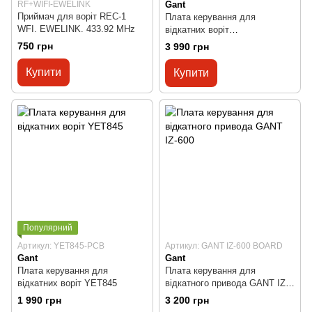
RF+WIFI-EWELINK
Gant
Приймач для воріт REC-1
Плата керування для
WFI. EWELINK. 433.92 MHz
відкатних воріт
PROFESSIONAL PS-IZ (GANT
750 грн
3 990 грн
BS-IZ)
Купити
Купити
Популярний
Артикул: YET845-PCB
Артикул: GANT IZ-600 BOARD
Gant
Gant
Плата керування для
Плата керування для
відкатних воріт YET845
відкатного привода GANT IZ-
600
1 990 грн
3 200 грн