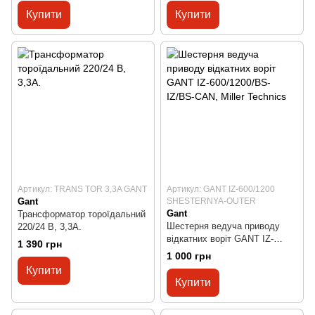
Купити
Купити
Артикул: TRANS TOR 3,3A GANT
Артикул: GANT IZ-600/1200
Gant
SHESTERNYA-OUTER
Gant
Трансформатор тороїдальний
Шестерня ведуча приводу
220/24 В, 3,3А.
відкатних воріт GANT IZ-
1 390 грн
600/1200/BS-IZ/BS-CAN, Miller
1 000 грн
Technics
Купити
Купити