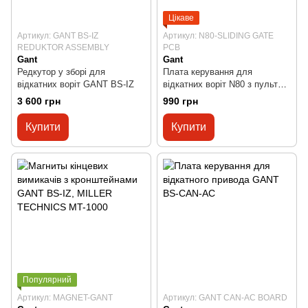
Цікаве
Артикул: GANT BS-IZ
Артикул: N80-SLIDING GATE
REDUKTOR ASSEMBLY
PCB
Gant
Gant
Редкутор у зборі для
Плата керування для
відкатних воріт GANT BS-IZ
відкатних воріт N80 з пультом
для STEELON, X-BOOST,
3 600 грн
990 грн
YOUGATE. JOYTECH
Купити
Купити
Популярний
Артикул: MAGNET-GANT
Артикул: GANT CAN-AC BOARD