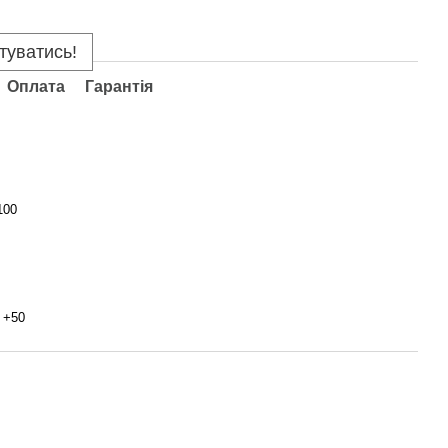
туватись!
Оплата
Гарантія
100
о +50