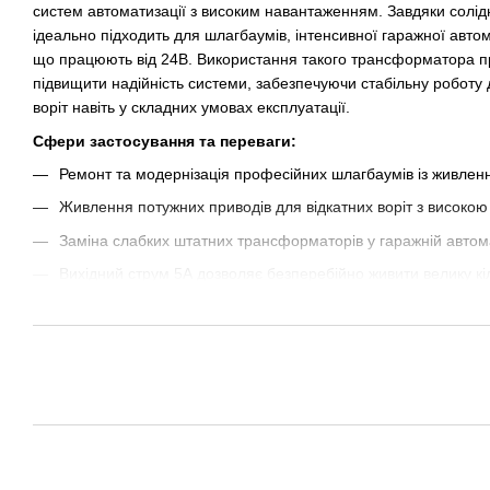
систем автоматизації з високим навантаженням. Завдяки солідн
ідеально підходить для шлагбаумів, інтенсивної гаражної автома
що працюють від 24В. Використання такого трансформатора п
підвищити надійність системи, забезпечуючи стабільну роботу 
воріт навіть у складних умовах експлуатації.
Сфери застосування та переваги:
Ремонт та модернізація професійних шлагбаумів із живлен
Живлення потужних приводів для відкатних воріт з високою
Заміна слабких штатних трансформаторів у гаражній автома
Вихідний струм 5А дозволяє безперебійно живити велику кіл
Мінімальне магнітне випромінювання та відсутність вібрацій 
Трансформатор тороїдальний 220/24, 5А. Застосовуєть
G1000/1100, шлагбаумах GANT 806 (24V модифікація). Також
автоматики іншого виробника, що вийшов з ладу, з аналогічн
Вт.