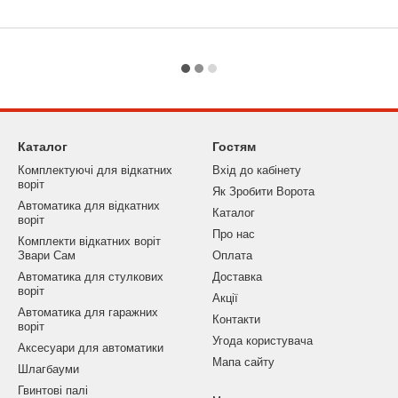
Каталог
Гостям
Комплектуючі для відкатних
Вхід до кабінету
воріт
Як Зробити Ворота
Автоматика для відкатних
Каталог
воріт
Про нас
Комплекти відкатних воріт
Звари Сам
Оплата
Автоматика для стулкових
Доставка
воріт
Акції
Автоматика для гаражних
Контакти
воріт
Угода користувача
Аксесуари для автоматики
Мапа сайту
Шлагбауми
Гвинтові палі