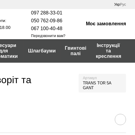
Укр
Рус
097 288-33-01
ти:
050 762-09-86
Моє замовлення
18.00
067 100-40-48
Передзвонити вам?
есуари
Інструкції
Гвинтові
для
Шлагбауми
та
палі
оматики
креслення
оріт та
Артикул
TRANS TOR 5A
GANT