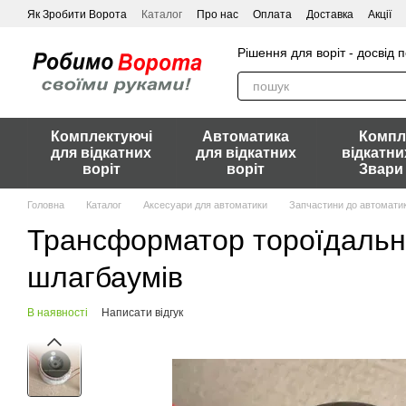
Перейти до основного контенту
Як Зробити Ворота
Каталог
Про нас
Оплата
Доставка
Акції
Рішення для воріт - досвід 
Комплектуючі
Автоматика
Компл
для відкатних
для відкатних
відкатни
воріт
воріт
Звари
Головна
Каталог
Аксесуари для автоматики
Запчастини до автоматик
Трансформатор тороїдальний
шлагбаумів
В наявності
Написати відгук