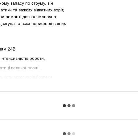
ому запасу по струму, він
тики та важких відкатних воріт,
ри ремонті дозволяє значно
двигуна та всієї периферії ваших
ням 24В.
 інтенсивністю роботи.
тиці великої площі.
ькість аксесуарів безпеки.
при роботі відкатних воріт.
ся в гаражних приводах GANT
 можна замінити трансформатор
ими параметрами. Потужність 120