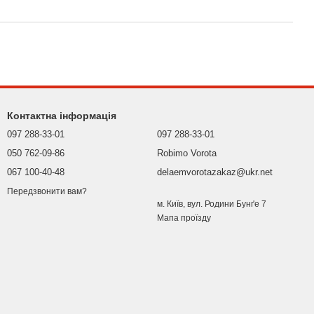
Контактна інформація
097 288-33-01
097 288-33-01
050 762-09-86
Robimo Vorota
067 100-40-48
delaemvorotazakaz@ukr.net
Передзвонити вам?
м. Київ, вул. Родини Бунґе 7
Мапа проїзду