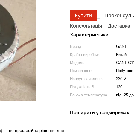
Купити
Проконсуль
Консультація
Доставка
Характеристики
Бренд
GANT
Країна виробник
Китай
Модель
GANT G1
Призначення
Побутове
Напруга живлення
230 V
Потужність Вт
120
Робоча температура
від -25 д
Поширити у соцмережах
А) — це професійне рішення для