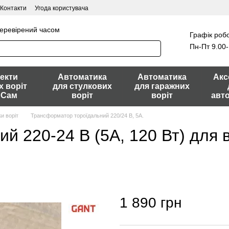
Контакти
Угода користувача
перевірений часом
Графік робо
Пн-Пт 9.00-
екти
Автоматика
Автоматика
Акс
х воріт
для стулкових
для гаражних
 Сам
воріт
воріт
авт
и воріт
Трансформатор тороїдальний 220/24 В, 5А.
 220-24 В (5А, 120 Вт) для в
1 890 грн