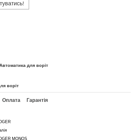
туватись!
 Автоматика для воріт
для воріт
Оплата
Гарантія
OGER
алія
OGER MONOS