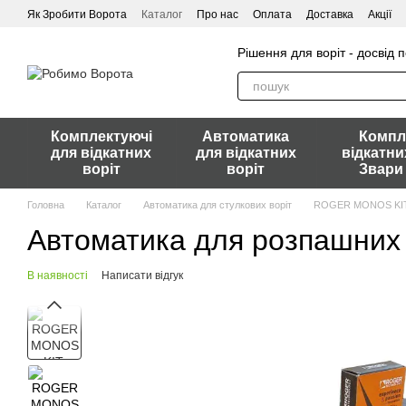
Перейти до основного контенту
Як Зробити Ворота
Каталог
Про нас
Оплата
Доставка
Акції
Рішення для воріт - досвід 
Комплектуючі
Автоматика
Компл
для відкатних
для відкатних
відкатни
воріт
воріт
Звари
Головна
Каталог
Автоматика для стулкових воріт
ROGER MONOS KIT. 
Автоматика для розпашних 
В наявності
Написати відгук