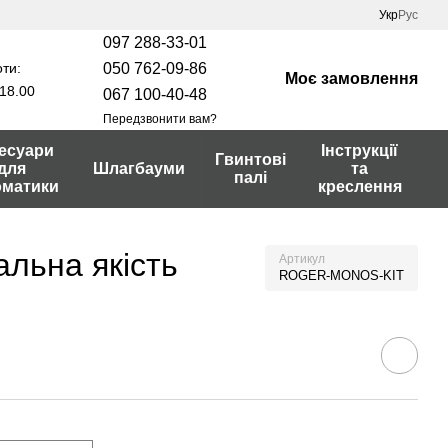
Укр
Рус
097 288-33-01
ти:
050 762-09-86
Моє замовлення
18.00
067 100-40-48
Передзвонити вам?
есуари
Інструкції
Гвинтові
для
Шлагбауми
та
палі
оматики
креслення
льна якість
Артикул
ROGER-MONOS-KIT