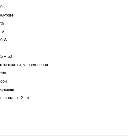
0 кг
обутове
0%
4 V
80 W
25 + 50
втозакриття, уповільнення
таль
пори
овнішній
х канальні. 2 шт