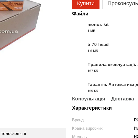
Купити
Проконсуль
Файли
monos-kit
1 МБ
PDF
b-70-head
1.6 МБ
PDF
Правила експлуатації.
167 КБ
PDF
Гарантія. Автоматика 
165 КБ
PDF
Консультація
Доставка
Характеристики
Бренд
R
Країна виробник
Іт
. телескопічні
Модель
R