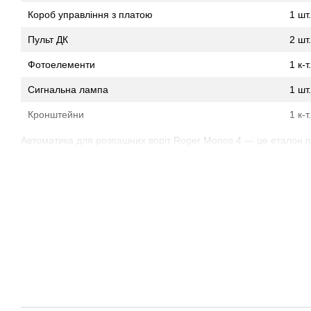
Короб управління з платою
1 шт.
Пульт ДК
2 шт.
Фотоелементи
1 к-т.
Сигнальна лампа
1 шт.
Кронштейни
1 к-т.
Автоматика для розпашних воріт Roger Monos 4 — це еталон 
італійського бренду Roger Technology. Цей комплект створений 
безкомпромісну якість: у конструкції приводів немає жодної пла
бронза. Модель Monos 4 вирізняється елегантним дизайном та 
важкими стулками навіть у найсуворіших погодних умовах. Якщ
працюватиме десятиліттями без нарікань, забезпечуючи тихий т
Roger Monos стане вашим найкращим капіталовкладенням.
Переваги автоматики для воріт Roger Monos 4:
Повністю металевий редуктор зі сталі та бронзи
Висока точність виготовлення деталей для безшумної робо