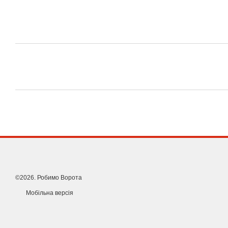
Міцний алюмінієвий корпус з посиленим захистом від корозі
Надійна робота при екстремально низьких температурах
Інтелектуальний блок керування з широким спектром функц
Легке та надійне розблокування при відсутності електроенер
©2026. Робимо Ворота
Мобільна версія