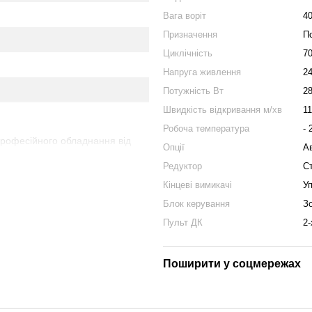
Вага воріт
40
Призначення
П
Циклічність
7
Напруга живлення
2
Потужність Вт
2
Швидкість відкривання м/хв
11
Робоча температура
- 
професійного обладнання від
Опції
А
для тих, хто цінує
Редуктор
С
стикової деталі, лише сталь та
Кінцеві вимикачі
У
здатністю легко справлятися з
о ви шукаєте автоматику, яка
Блок керування
З
а плавний хід ваших воріт,
Пульт ДК
2-
Поширити у соцмережах
ти