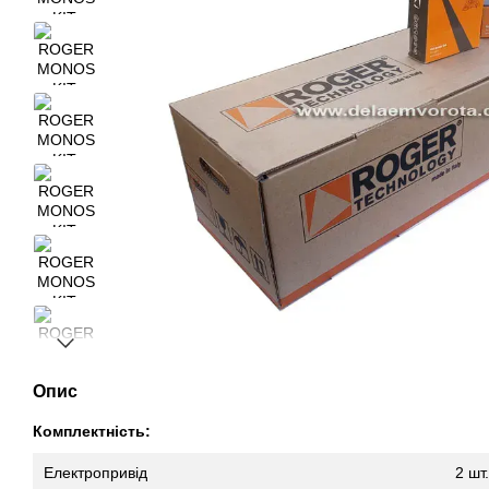
Опис
Комплектність:
Eлектропривід
2 шт