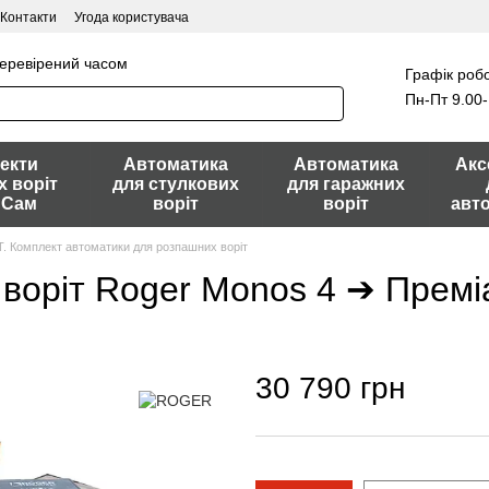
Контакти
Угода користувача
перевірений часом
Графік робо
Пн-Пт 9.00-
екти
Автоматика
Автоматика
Акс
х воріт
для стулкових
для гаражних
 Сам
воріт
воріт
авт
Комплект автоматики для розпашних воріт
воріт Roger Monos 4 ➔ Преміа
30 790 грн