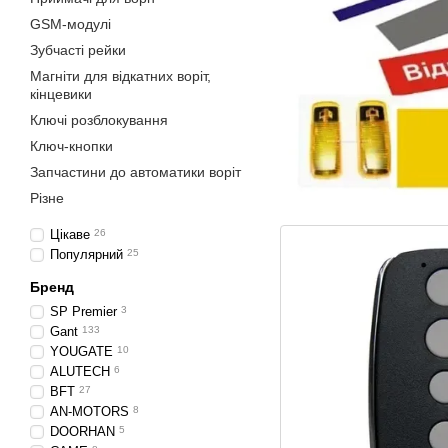
GSM-модулі
Зубчасті рейки
Магніти для відкатних воріт,
кінцевики
Ключі розблокування
Ключ-кнопки
Запчастини до автоматики воріт
Різне
Цікаве
26
Популярний
25
Бренд
SP Premier
3
Gant
133
YOUGATE
10
ALUTECH
6
BFT
27
AN-MOTORS
8
DOORHAN
5