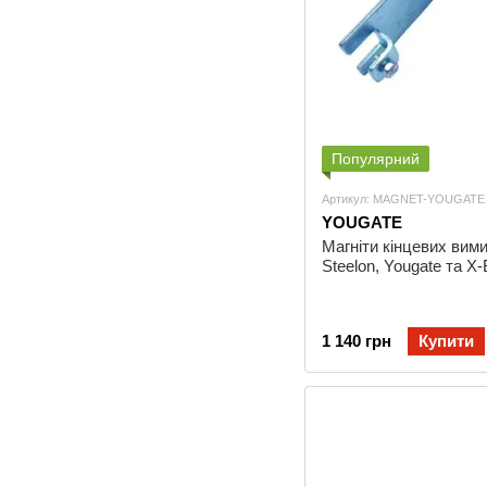
Популярний
Артикул: MAGNET-YOUGATE
YOUGATE
Магніти кінцевих вим
Steelon, Yougate та X-
1 140 грн
Купити