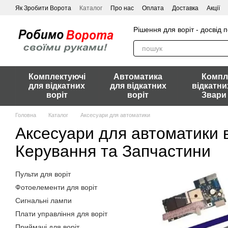
Перейти до основного контенту
Як Зробити Ворота
Каталог
Про нас
Оплата
Доставка
Акції
Рішення для воріт - досвід 
Комплектуючі
Автоматика
Компл
для відкатних
для відкатних
відкатни
воріт
воріт
Звари
Головна
Каталог
Аксесуари для автоматики
Аксесуари для автоматики в
Керування та Запчастини
Пульти для воріт
Фотоелементи для воріт
Сигнальні лампи
Плати управління для воріт
Приймачі для воріт