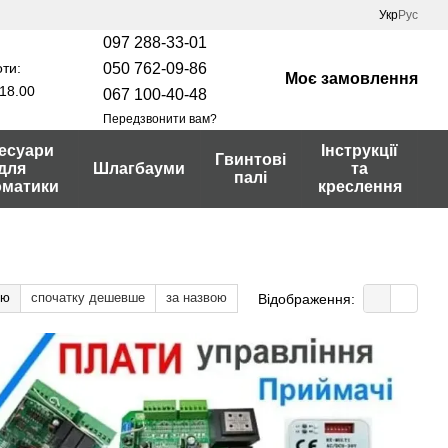
Укр
Рус
097 288-33-01
ти:
050 762-09-86
Моє замовлення
18.00
067 100-40-48
Передзвонити вам?
есуари
Інструкції
Гвинтові
для
Шлагбауми
та
палі
оматики
креслення
тю
спочатку дешевше
за назвою
Відображення: