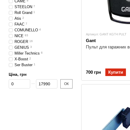
CAME
8
STEELON
7
Roll Grand
1
Atis
2
FAAC
7
COMUNELLO
4
Артикул: GANT KGT4 PULT
NICE
93
Gant
ROGER
16
Пульт для гаражних 
GENIUS
3
Miller Technics
6
X-Boost
2
Ser Buster
1
700 грн
Купити
Ціна, грн
Від Ціна, грн
До Ціна, грн
ОК