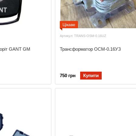
Цікаве
Артикул: TRANS-OSM-0.16UZ
воріт GANT GM
Трансформатор ОСМ-0.16УЗ
750 грн
Купити