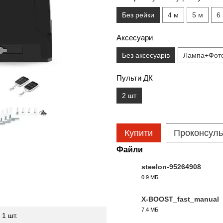
Без рейки
4 м
5 м
6
Аксесуари
Без аксесуарів
Лампа+Фот
Пульти ДК
2 шт
Купити
Проконсуль
Файли
steelon-95264908
0.9 МБ
PDF
X-BOOST_fast_manual
7.4 МБ
PDF
1 шт.