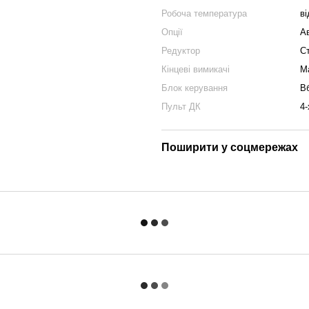
ся:
Робоча температура
ві
Опції
А
Редуктор
С
Кінцеві вимикачі
Ма
Блок керування
В
0°C до +65°C.
Пульт ДК
4-
Поширити у соцмережах
ння.
ться та програмується.
есуарами на ваш вибір.