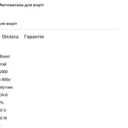
 Автоматика для воріт
для воріт
Оплата
Гарантія
-Boost
итай
S900
 900кг
обутове
OA-8
0%
20 V
30 W
3