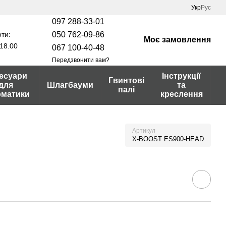
Укр
Рус
097 288-33-01
ти:
050 762-09-86
Моє замовлення
18.00
067 100-40-48
Передзвонити вам?
есуари
Інструкції
Гвинтові
для
Шлагбауми
та
палі
оматики
креслення
Артикул
X-BOOST ES900-HEAD