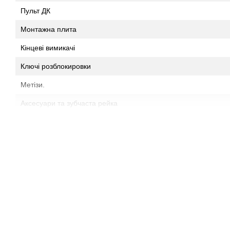
Пульт ДК
Монтажна плита
Кінцеві вимикачі
Ключі розблокировки
Метізи.
Аксесуари та зубчаста рейка
Комплект автоматики X-BOOST ES 900 - це функціональне та д
воріт вагою до 900 кг. Він підходить для воріт на об'єктах різн
частота використання не перевищує 30 циклів на годину.
Основні функціональні особливості:
Можливість часткового відкриття воріт (режим хвіртки).
Максимальне тягове зусилля на початку руху стулки.
Автоматичне закриття.
Гальмування наприкінці руху воріт.