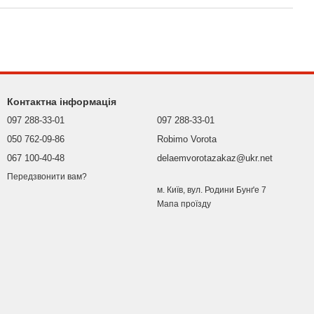
Контактна інформація
097 288-33-01
097 288-33-01
050 762-09-86
Robimo Vorota
067 100-40-48
delaemvorotazakaz@ukr.net
Передзвонити вам?
м. Київ, вул. Родини Бунґе 7
Мапа проїзду