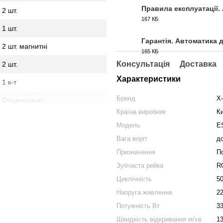
Правила експлуатації.
2 шт.
167 КБ
PDF
1 шт.
Гарантія. Автоматика 
2 шт. магнитні
165 КБ
PDF
Консультація
Доставка
2 шт.
Характеристики
1 к-т
Бренд
X
Опціонально
Країна виробник
К
оступне рішення для середніх
Модель
E
ого призначення за умови, що
Вага воріт
до
Призначення
П
Зубчаста рейка
R
Циклічність
5
Напруга живлення
2
Потужність Вт
3
Швидкість відкривання м/хв
1