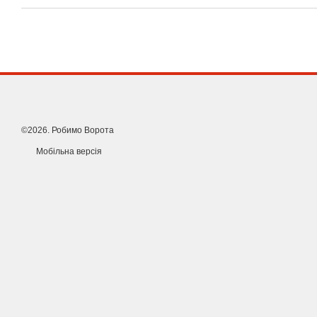
Купуючи привід для воріт X-BOOST ES 900, ви отримаєте надійн
механізм, який буде служити вам довгі роки, не вимагаючи особ
Залишились питання?
Позвоните, и наши менеджеры із задо
из усіх питань!
Телефонуйте или замовте консультацию.
©2026. Робимо Ворота
Мобільна версія