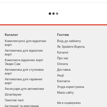
ий, довговічний і зручний
ливої уваги.
воленням проконсультируют Вас
Каталог
Гостям
Комплектуючі для відкатних
Вхід до кабінету
воріт
Як Зробити Ворота
Автоматика для відкатних
Каталог
воріт
Про нас
Комплекти відкатних воріт
Звари Сам
Оплата
Автоматика для стулкових
Доставка
воріт
Акції
Автоматика для гаражних
Контакти
воріт
Угода користувача
Аксесуари для автоматики
Мапа сайту
Шлагбауми
Гвинтові палі
Ми в соцмережах
Інструкції та креслення