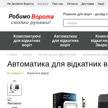
Перейти до основного контенту
Як Зробити Ворота
Каталог
Про нас
Оплата
Доставка
Акції
Рішення для воріт - досвід 
Комплектуючі
Автоматика
Компл
для відкатних
для відкатних
відкатни
воріт
воріт
Звари
Головна
Каталог
Автоматика для відкатних воріт
Автоматика для відк
Автоматика для відкатних в
В наявності
Написати відгук