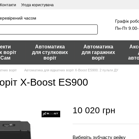
Контакти
Угода користувача
перевірений часом
Графік робо
Пн-Пт 9.00-
екти
Автоматика
Автоматика
Акс
х воріт
для стулкових
для гаражних
 Сам
воріт
воріт
авт
атних воріт
Автоматика для відкатних воріт X-Boost ES900. 2 пульти ДУ
оріт X-Boost ES900
10 020 грн
Виберіть зубчасту рейку