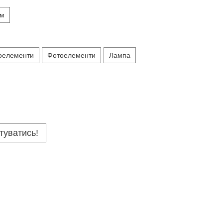
 м
оелементи
Фотоелементи
Лампа
туватись!