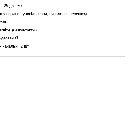
д -25 до +50
втозакриття, уповільнення, виявлення перешкод
таль
гнітні (безконтактні)
будований
х канальні. 2 шт