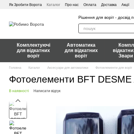
Перейти до основного контенту
Як Зробити Ворота
Каталог
Про нас
Оплата
Доставка
Акції
Рішення для воріт - досвід 
Комплектуючі
Автоматика
Компл
для відкатних
для відкатних
відкатни
воріт
воріт
Звари
Головна
Каталог
Аксесуари для автоматики
Фотоелементи для воріт
Фотоелементи BFT DESME 
В наявності
Написати відгук