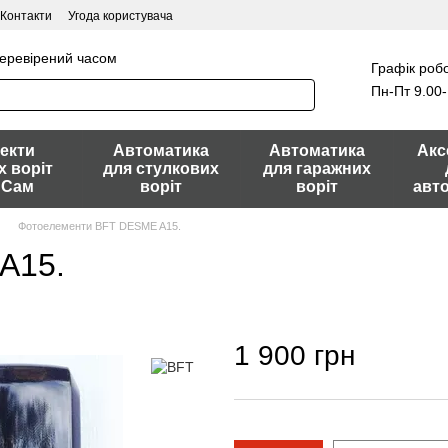
Контакти
Угода користувача
перевірений часом
Графік робо
Пн-Пт 9.00-
екти
Автоматика
Автоматика
Акс
х воріт
для стулкових
для гаражних
 Сам
воріт
воріт
авт
Фотоелементи BFT DESME A15.
A15.
1 900 грн