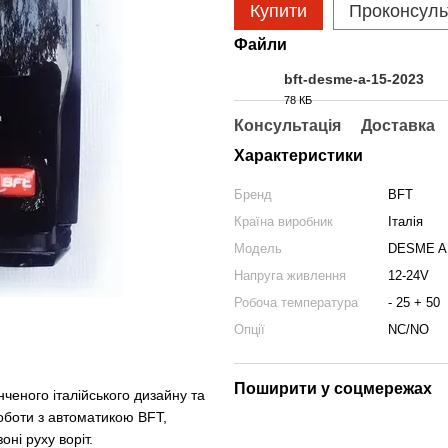
Купити
Проконсуль
Файли
bft-desme-a-15-2023
78 КБ
JPG
Консультація
Доставка
Характеристики
Бренд
BFT
Країна виробник
Італія
Модель
DESME A
Напруга живлення
12-24V
Робоча температура
- 25 + 50
Опції
NC/NO
Поширити у соцмережах
еного італійського дизайну та
оботи з автоматикою BFT,
ні руху воріт.