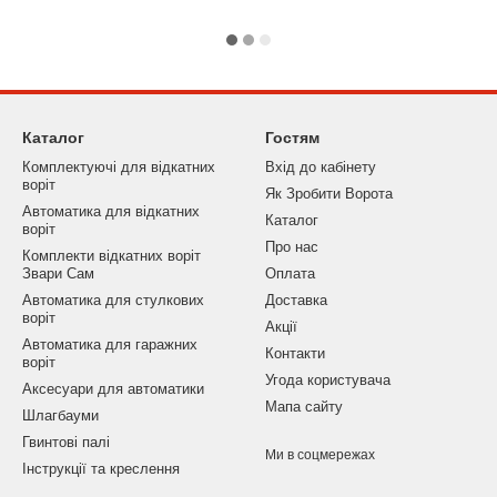
Каталог
Гостям
Комплектуючі для відкатних
Вхід до кабінету
воленням проконсультують Вас з
воріт
Як Зробити Ворота
Автоматика для відкатних
Каталог
воріт
Про нас
Комплекти відкатних воріт
Звари Сам
Оплата
Автоматика для стулкових
Доставка
воріт
Акції
Автоматика для гаражних
Контакти
воріт
Угода користувача
Аксесуари для автоматики
Мапа сайту
Шлагбауми
Гвинтові палі
Ми в соцмережах
Інструкції та креслення