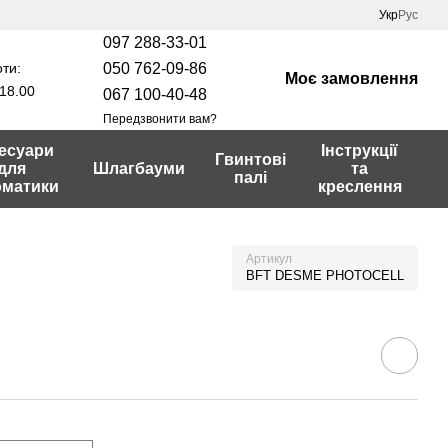
Укр
Рус
097 288-33-01
ти:
050 762-09-86
Моє замовлення
18.00
067 100-40-48
Передзвонити вам?
есуари
Інструкції
Гвинтові
для
Шлагбауми
та
палі
оматики
креслення
Артикул
BFT DESME PHOTOCELL