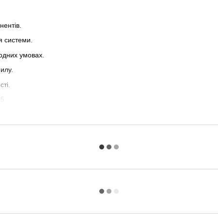
нентів.
я системи.
годних умовах.
илу.
сті.