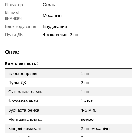
Редуктор
Сталь
Кінцеві
Механічні
вимикачі
Блок керування
Вбудований
Пульт ДК
4-х канальні. 2 шт
Опис
Комплектність:
Електропривід
1 шт.
Пульт ДК
2 шт.
Сигнальна лампа
1 шт.
Фотоелементи
1 - к-т
Зубчаста рейка
4-5 м.п.
Монтажна плита
немає
Кінцеві вимикачі
2 шт. механічні