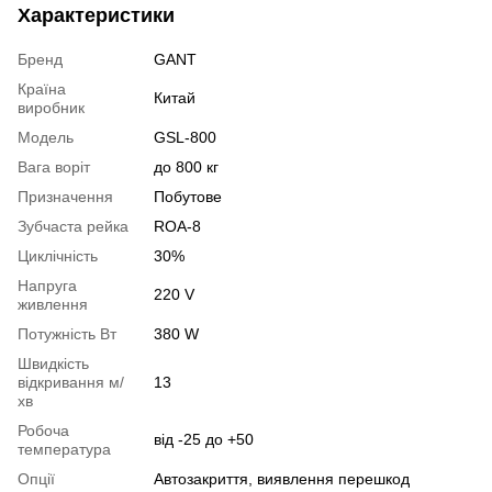
Характеристики
Бренд
GANT
Країна
Китай
виробник
Модель
GSL-800
Вага воріт
до 800 кг
Призначення
Побутове
Зубчаста рейка
ROA-8
Циклічність
30%
Напруга
220 V
живлення
Потужність Вт
380 W
Швидкість
відкривання м/
13
хв
Робоча
від -25 до +50
температура
Опції
Автозакриття, виявлення перешкод