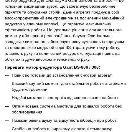
Мотор-редуктор для шлагбаума Gant BS-806 та BS-306 — це
головний виконавчий вузол, що забезпечує безперебійне
підняття та опускання стріли. Даний агрегат поєднує в собі
високопродуктивний електродвигун та посилений механічний
редуктор у єдиному корпусі, що гарантує максимальну
ефективність роботи. Це ідеальне рішення для капітального
ремонту або повної реновації шлагбаума. Оригінальне
заводське виконання забезпечує повну сумісність із корпусом
та електронікою моделей серії BS, гарантуючи тиху роботу,
плавність руху та величезний ресурс експлуатації навіть на
об'єктах із дуже високою інтенсивністю руху.
Переваги мотор-редуктора Gant BS-806 / 306:
Повністю готовий до встановлення силовой агрегат
Високий крутний момент для стабільної роботи зі стрілами
будь-якої довжини
Надійні металеві шестерні з підвищеною зносостійкістю
Оптимізована система мастила для тривалої роботи без
обслуговування
Низький рівень шуму та відсутність вібрацій при роботі
Стабільна робота в широкому діапазоні температур