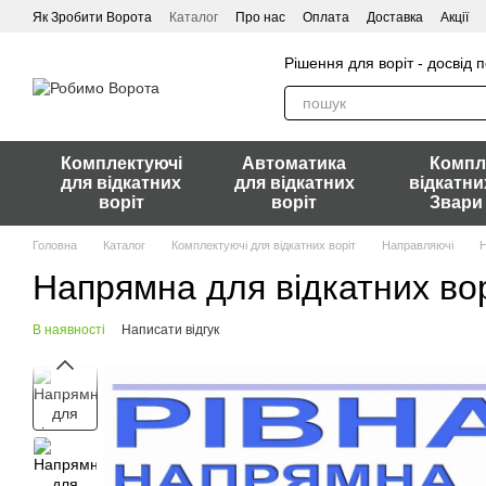
Перейти до основного контенту
Як Зробити Ворота
Каталог
Про нас
Оплата
Доставка
Акції
Рішення для воріт - досвід 
Комплектуючі
Автоматика
Компл
для відкатних
для відкатних
відкатни
воріт
воріт
Звари
Головна
Каталог
Комплектуючі для відкатних воріт
Направляючі
Н
Напрямна для відкатних вор
В наявності
Написати відгук