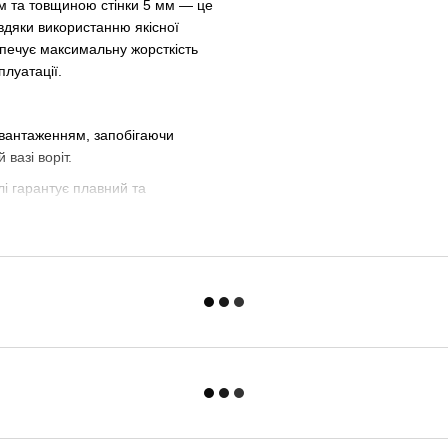
м та товщиною стінки 5 мм — це
вдяки використанню якісної
езпечує максимальну жорсткість
плуатації.
авантаженням, запобігаючи
вазі воріт.
і гарантує плавний та
и опорами таких виробників як
ерметично встановити заглушку,
и на надійності. Вона ідеально
стабільну роботу автоматики та
ною 5 мм, ви створюєте міцний
часом та погодою.