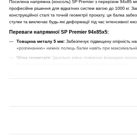
Посилена напрямна (консоль) SP Premier з перерізом 94х85 м
професійне рішення для відкатних систем вагою до 1000 кг. За
конструкційної сталі та точній геометрії прокату, ця балка заб
стулки та виключає будь-які деформації під час інтенсивної екс
Переваги напрямної SP Premier 94х85х5:
Товщина металу 5 мм:
Забезпечує підвищену опірність н
«розгинанню» нижніх полиць балки навіть при максимальній 
Чітка геометрія:
Ідеально рівна поверхня всередині консол
безшумний хід роликових кареток без ривків та заїдань.
Універсальність:
Підходить для використання з роликовим
SP Premier, Svit Vorit, Roll Grand та Rolling Hi-Tech.
Надійний фініш:
Правильна конструкція торців дозволяє г
що захищає систему при входженні стулки в
уловлювач
.
Надійність перевірена навантаженням
Напрямна SP Premier розроблена для тих, хто не звик економит
тримає форму протягом усього терміну служби, забезпечуючи 
легкість ручного відкриття. Обираючи посилену консоль товщи
каркас для ваших воріт, який витримає будь-які випробування 