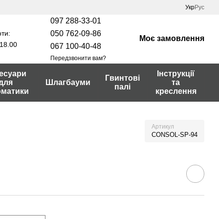
Укр
Рус
097 288-33-01
ти:
050 762-09-86
Моє замовлення
18.00
067 100-40-48
Передзвонити вам?
есуари
Інструкції
Гвинтові
для
Шлагбауми
та
палі
оматики
креслення
Артикул
CONSOL-SP-94