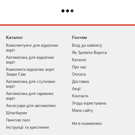
Каталог
Гостям
Комплектуючі для відкатних
Вхід до кабінету
воріт
Як Зробити Ворота
Автоматика для відкатних
Каталог
воріт
Про нас
Комплекти відкатних воріт
Звари Сам
Оплата
Автоматика для стулкових
Доставка
воріт
Акції
Автоматика для гаражних
Контакти
воріт
Угода користувача
Аксесуари для автоматики
Мапа сайту
Шлагбауми
Гвинтові палі
Ми в соцмережах
Інструкції та креслення