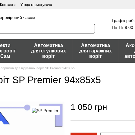
Контакти
Угода користувача
перевірений часом
Графік робо
Пн-Пт 9.00-
екти
Автоматика
Автоматика
Акс
х воріт
для стулкових
для гаражних
 Сам
воріт
воріт
авт
апрямна для відкатних воріт SP Premier 94х85х5
іт SP Premier 94х85х5
1 050 грн