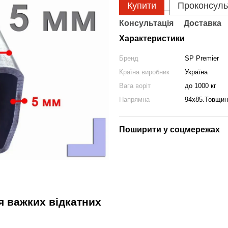
Купити
Проконсуль
Консультація
Доставка
Характеристики
Бренд
SP Premier
Країна виробник
Україна
Вага воріт
до 1000 кг
Напрямна
94x85.Товщин
Поширити у соцмережах
я важких відкатних