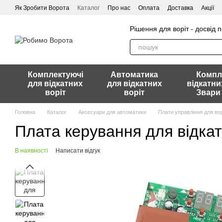
Перейти до основного контенту
Як Зробити Ворота
Каталог
Про нас
Оплата
Доставка
Акції
Рішення для воріт - досвід 
Комплектуючі
Автоматика
Компл
для відкатних
для відкатних
відкатни
воріт
воріт
Звари
Головна
Каталог
Аксесуари для автоматики
Плати управління для вор
Плата керування для відка
В наявності
Написати відгук