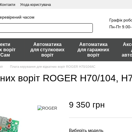
Контакти
Угода користувача
перевірений часом
Графік робо
Пн-Пт 9.00-
екти
Автоматика
Автоматика
Акс
х воріт
для стулкових
для гаражних
 Сам
воріт
воріт
авт
іт
Плата керування для відкатних воріт ROGER H70/104AC
тних воріт ROGER H70/104, H
9 350 грн
Виберіть модель