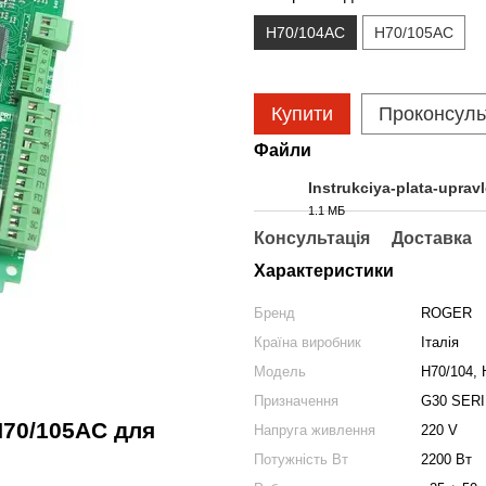
H70/104AC
H70/105AC
Купити
Проконсуль
Файли
Instrukciya-plata-upra
1.1 МБ
PDF
Консультація
Доставка
Характеристики
Бренд
ROGER
Країна виробник
Італія
Модель
H70/104, 
Призначення
G30 SERI
H70/105AC для
Напруга живлення
220 V
Потужність Вт
2200 Вт