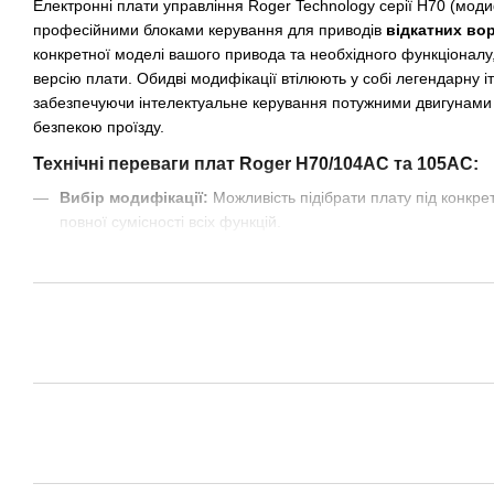
Електронні плати управління Roger Technology серії H70 (моди
професійними блоками керування для приводів
відкатних вор
конкретної моделі вашого привода та необхідного функціоналу,
версію плати. Обидві модифікації втілюють у собі легендарну іт
забезпечуючи інтелектуальне керування потужними двигунами 
безпекою проїзду.
Технічні переваги плат Roger H70/104AC та 105AC:
Вибір модифікації:
Можливість підібрати плату під конкре
повної сумісності всіх функцій.
Цифрове керування:
Вбудований дисплей дозволяє точн
уповільнення та потужності
відкатних воріт
.
Бездоганна робота кінцевиків:
Система гарантує, що стул
точно заходить в
уловлювач
.
Максимальний захист:
Висока стійкість до перепадів нап
завдяки преміальній елементній базі.
Професійна автоматизація з Roger Technology
Використання оригінальних плат H70/104AC або H70/105AC до
найскладніші сценарії роботи
відкатних воріт
. Блоки підтриму