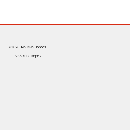
аксесуарів безпеки та програмування різноманітних режимів (
хвіртки тощо). Обираючи італійські запчастини Roger, ви інвест
власний комфорт на довгі роки.
Плата керування для відкатних воріт ROGER H70/104AC 
відкатних воріт G30 SERIES, H30 SERIES, M30 SERIES, R30 S
©2026. Робимо Ворота
Мобільна версія