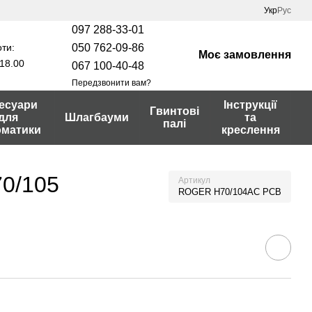
Укр
Рус
097 288-33-01
ти:
050 762-09-86
Моє замовлення
18.00
067 100-40-48
Передзвонити вам?
есуари
Інструкції
Гвинтові
для
Шлагбауми
та
палі
оматики
креслення
70/105
Артикул
ROGER H70/104AC PCB