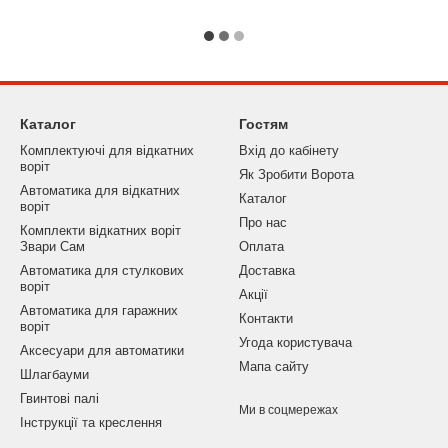
автоматичне закриття, режим
уєте в безвідмовність системи та
(H70/105AC). Для автоматики
ERIES, R41 SERIES
Каталог
Гостям
Комплектуючі для відкатних
Вхід до кабінету
воріт
Як Зробити Ворота
Автоматика для відкатних
Каталог
воріт
Про нас
Комплекти відкатних воріт
Звари Сам
Оплата
Автоматика для стулкових
Доставка
воріт
Акції
Автоматика для гаражних
Контакти
воріт
Угода користувача
Аксесуари для автоматики
Мапа сайту
Шлагбауми
Гвинтові палі
Ми в соцмережах
Інструкції та креслення