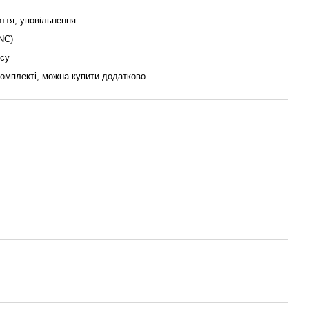
ття, уповільнення
NC)
усу
омплекті, можна купити додатково