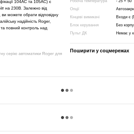
Робоча температура
- 25 + 50
фікації 104AC та 105AC) є
іт
на 230В. Залежно від
Опції
Автозакри
 ви можете обрати відповідну
Кінцеві вимикачі
Входи є (
алійську надійність Roger,
Блок керування
Без корп
та повний контроль над
Пульт ДК
Немає у к
Поширити у соцмережах
тну серію автоматики Roger для
о налаштувати параметри
ка при кожному циклі м'яко та
руги та перешкод у мережі
зволяє реалізувати
ють підключення всіх типів