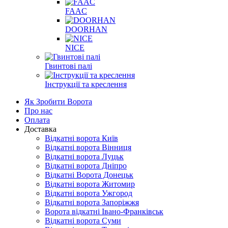
FAAC
DOORHAN
NICE
Гвинтові палі
Інструкції та креслення
Як Зробити Ворота
Про нас
Оплата
Доставка
Відкатні ворота Київ
Відкатні ворота Вінниця
Відкатні ворота Луцьк
Відкатні ворота Дніпро
Відкатні Ворота Донецьк
Відкатні ворота Житомир
Відкатні ворота Ужгород
Відкатні ворота Запоріжжя
Ворота відкатні Івано-Франківськ
Відкатні ворота Суми