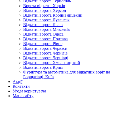
Відкатні ворота Тернопіль
Ворота відкатні Харків
Відкатні ворота Херсон
Відкатні ворота Кропивницький
Відкатні ворота Луганськ
Відкатні ворота Львів
Відкатні ворота Миколаїв
Відкатні ворота Одеса
Відкатні ворота Полтава
Відкатні ворота Рівне
Відкатні ворота Черкаси
Відкатні ворота Чернігів
Відкатні ворота Чернівці
Відкатні ворота Хмельницький
Відкатні ворота Крим
Фурнітура та автоматика для відкатних воріт на
Борщагівці, Київ
Акції
Контакти
Угода користувача
Мапа сайту