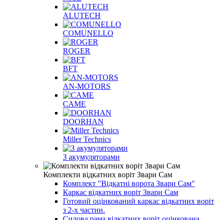
ALUTECH
COMUNELLO
ROGER
BFT
AN-MOTORS
CAME
DOORHAN
Miller Technics
З акумуляторами
Комплекти відкатних воріт Звари Сам
Комплект "Відкатні ворота Звари Сам"
Каркас відкатних воріт Звари Сам
Готовий оцінкований каркас відкатних воріт
з 2-х частин.
Силова рама відкатних воріт оцінкована.