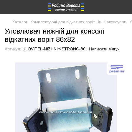
Каталог
Комплектуючі для відкатних воріт
Інші аксесуари
У
Уловлювач нижній для консолі
відкатних воріт 86x82
Артикул:
ULOVITEL-NIZHNIY-STRONG-86
Написати відгук