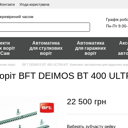
Контакти
Угода користувача
перевірений часом
Графік робо
Пн-Пт 9.00-
екти
Автоматика
Автоматика
Акс
х воріт
для стулкових
для гаражних
 Сам
воріт
воріт
авт
атних воріт
BFT DEIMOS BT 400 ULTRA KIT. Комплект автоматики для відкатних воріт
воріт BFT DEIMOS BT 400 UL
22 500 грн
Виберіть зубчасту рейку