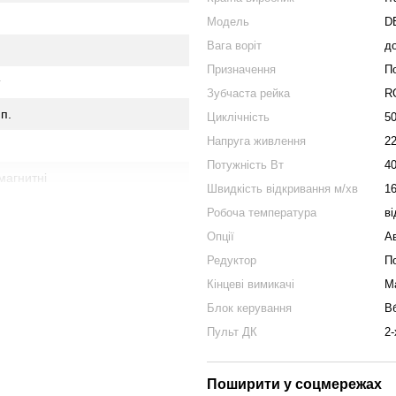
Модель
D
Вага воріт
до
Призначення
П
Зубчаста рейка
R
.п.
Циклічність
5
Напруга живлення
22
Потужність Вт
4
 магнитні
Швидкість відкривання м/хв
1
Робоча температура
ві
Опції
Ав
Редуктор
П
Кінцеві вимикачі
Ма
 воріт BFT DEIMOS BT 400 ULTRA
Блок керування
В
Особливістю даного комплекту є
Пульт ДК
2-
добре для високоінтенсивного
Поширити у соцмережах