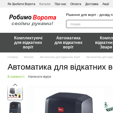
Перейти до основного контенту
Як Зробити Ворота
Каталог
Про нас
Оплата
Доставка
Акції
Рішення для воріт - досвід 
Комплектуючі
Автоматика
Компл
для відкатних
для відкатних
відкатни
воріт
воріт
Звари
Головна
Каталог
Автоматика для відкатних воріт
Автоматика для відк
Автоматика для відкатних 
В наявності
Написати відгук