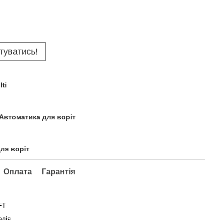
туватись!
ti
 Автоматика для воріт
для воріт
Оплата
Гарантія
FT
алія