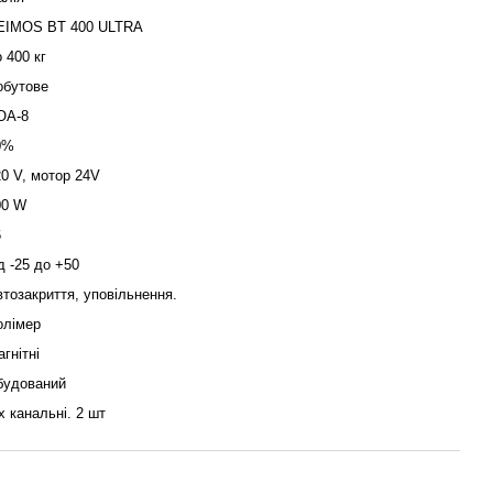
EIMOS BT 400 ULTRA
 400 кг
обутове
OA-8
0%
0 V, мотор 24V
00 W
6
д -25 до +50
тозакриття, уповільнення.
олімер
гнітні
будований
х канальні. 2 шт