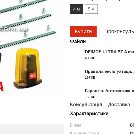
4 м
5 м
Купити
Проконсуль
Файли
DEIMOS ULTRA BT A mul
6.1 МБ
PDF
Правила експлуатації.
167 КБ
PDF
Гарантія. Автоматика 
165 КБ
PDF
Консультація
Доставка
Характеристики
Бренд
B
Країна виробник
Іт