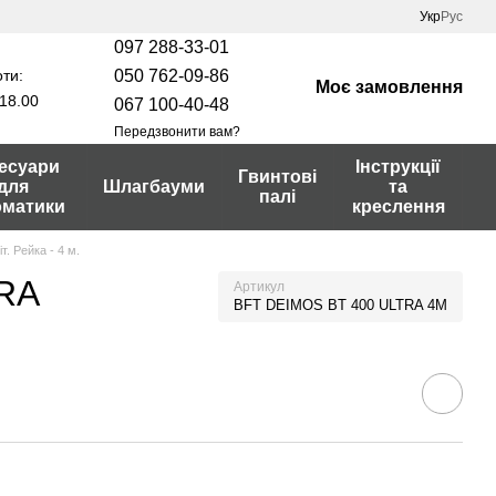
Укр
Рус
097 288-33-01
ти:
050 762-09-86
Моє замовлення
18.00
067 100-40-48
Передзвонити вам?
есуари
Інструкції
Гвинтові
для
Шлагбауми
та
палі
оматики
креслення
. Рейка - 4 м.
TRA
Артикул
BFT DEIMOS BT 400 ULTRA 4M