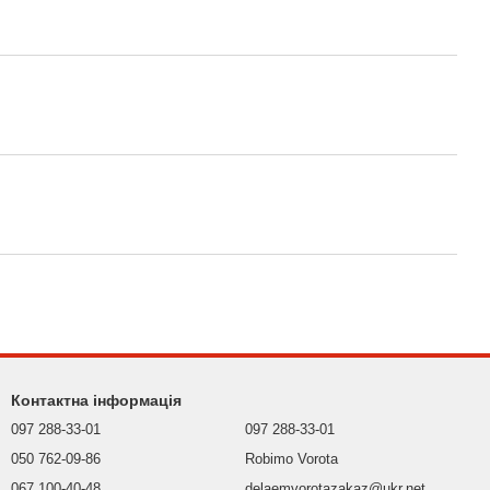
Контактна інформація
097 288-33-01
097 288-33-01
050 762-09-86
Robimo Vorota
067 100-40-48
delaemvorotazakaz@ukr.net