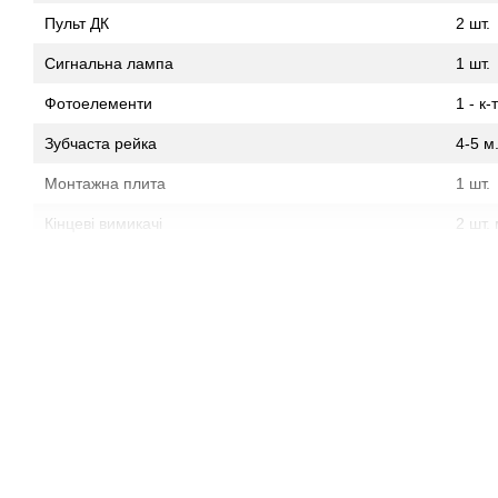
Пульт ДК
2 шт.
Сигнальна лампа
1 шт.
Фотоелементи
1 - к-т
Зубчаста рейка
4-5 м
Монтажна плита
1 шт.
Кінцеві вимикачі
2 шт.
Ключі розблокировки
2 шт.
Метізи.
1 к-т
Автоматика відомого італійського виробника автоматики для
KIT. Для відкатних воріт вагою до 400 кг та отвором 4 м. 
магнітні кінцеві вимикачі та електродвигун 24 В, що 
використання.