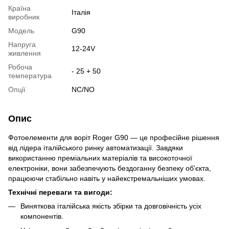
Країна
Італія
виробник
Модель
G90
Напруга
12-24V
живлення
Робоча
- 25 + 50
температура
Опції
NC/NO
Опис
Фотоелементи для воріт Roger G90 — це професійне рішення
від лідера італійського ринку автоматизації. Завдяки
використанню преміальних матеріалів та високоточної
електроніки, вони забезпечують бездоганну безпеку об'єкта,
працюючи стабільно навіть у найекстремальніших умовах.
Технічні переваги та вигоди:
Виняткова італійська якість збірки та довговічність усіх
компонентів.