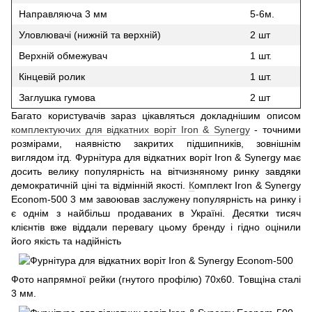
Направляюча 3 мм
5-6м.
Уловлювачі (нижній та верхній)
2 шт
Верхній обмежувач
1 шт.
Кінцевій ролик
1 шт.
Заглушка гумова
2 шт
Багато користувачів зараз цікавляться докладнішим описом
комплектуючих для відкатних воріт Iron & Synergy
- точними
розмірами, наявністю закритих підшипників, зовнішнім
виглядом ітд. Фурнітура для відкатних воріт Iron & Synergy має
досить велику популярність на вітчизняному ринку завдяки
демократичній ціні та відмінній якості.
К
омплект Iron & Synergy
Econom-500 3 мм завоював заслужену популярність на ринку і
є однім з найбільш продаваних в Україні. Десятки тисяч
клієнтів вже віддали перевагу цьому бренду і гідно оцінили
його якість та надійність
Фото напрямної рейки (гнутого профілю) 70х60. Товщіна сталі
3 мм.