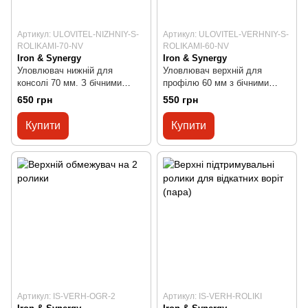
Артикул: ULOVITEL-NIZHNIY-S-
Артикул: ULOVITEL-VERHNIY-S-
ROLIKAMI-70-NV
ROLIKAMI-60-NV
Iron & Synergy
Iron & Synergy
Уловлювач нижній для
Уловлювач верхній для
консолі 70 мм. З бічними
профілю 60 мм з бічними
роликами
роликами
650 грн
550 грн
Купити
Купити
Артикул: IS-VERH-OGR-2
Артикул: IS-VERH-ROLIKI