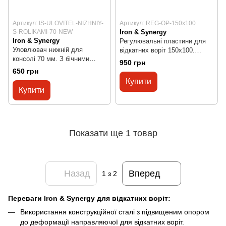
Артикул: IS-ULOVITEL-NIZHNIY-
Артикул: REG-OP-150x100
S-ROLIKAMI-70-NEW
Iron & Synergy
Iron & Synergy
Регулювальні пластини для
Уловлювач нижній для
відкатних воріт 150х100.
консолі 70 мм. З бічними
Пара.
950 грн
гумовими роликами
650 грн
Купити
Купити
Показати ще 1 товар
Назад
Вперед
1
з 2
Переваги Iron & Synergy для відкатних воріт:
Використання конструкційної сталі з підвищеним опором
до деформації направляючої для відкатних воріт.