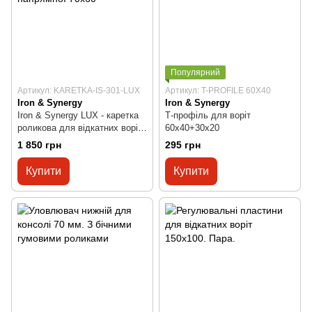
Популярний
Артикул: KARETKA-IS-301-LUX
Артикул: T-PROFILE 60X40
Iron & Synergy
Iron & Synergy
Iron & Synergy LUX - каретка
Т-профіль для воріт
роликова для відкатних воріт
60х40+30х20
для напрямної 70х60
1 850 грн
295 грн
Купити
Купити