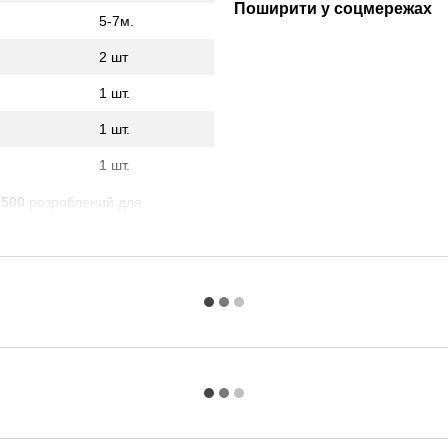
Поширити у соцмережах
5-7м.
2 шт
1 шт.
1 шт.
1 шт.
 500
розроблений для
лена направляюча для відкатних
талі 3,6 мм виключає
воріт встановлено 301-й
овністю з металу для тихого та