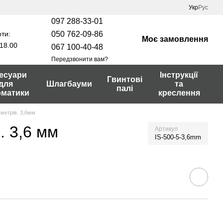
Укр
Рус
097 288-33-01
ти:
050 762-09-86
Моє замовлення
18.00
067 100-40-48
Передзвонити вам?
есуари
Інструкції
Гвинтові
для
Шлагбауми
та
палі
оматики
креслення
 метрів. 3,6мм
. 3,6 мм
Артикул
IS-500-5-3,6mm