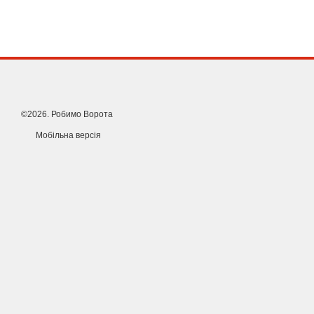
Ідеальна геометрія:
Направляюча для відкатних воріт має 
люфтів.
©2026. Робимо Ворота
Мобільна версія