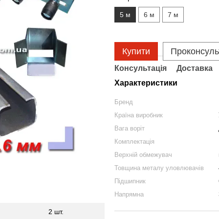
5 м
6 м
7 м
Купити
Проконсуль
Консультація
Доставка
Характеристики
Бренд
Країна виробник
Вага воріт
Комплектація
Верхній обмежувач
Товщина металу уловлювачів
Підшипник
Напрямна
2 шт.