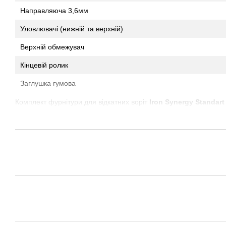
Направляюча 3,6мм
Уловлювачі (нижній та верхній)
Верхній обмежувач
Кінцевій ролик
Заглушка гумова
Комплект фурнітури для відкатних воріт
Iron Synergy Standart
довговічної роботи приватних воріт. Основна перевага — поси
воріт товщиною
3,6 мм
, що забезпечує стабільність конструкції.
Ключові переваги комплекту:
Товстостінна балка:
Направляюча для відкатних воріт зі с
деформації при навантаженні.
Посилені підшипники:
У роликових опорах для відкатних 
підшипник із захистом від пилу.
Сталеві ролики:
Каретки для відкатних воріт виготовлені п
плавного ходу.