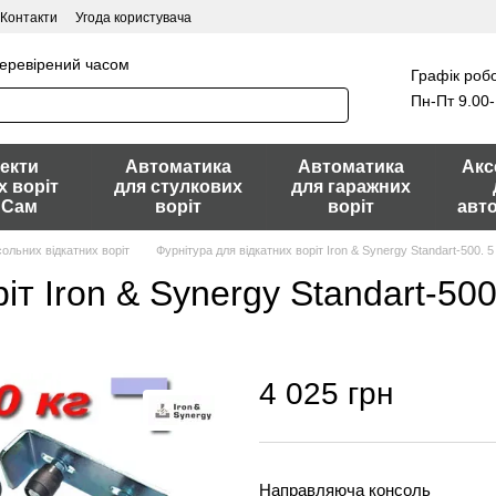
Контакти
Угода користувача
перевірений часом
Графік робо
Пн-Пт 9.00-
екти
Автоматика
Автоматика
Акс
х воріт
для стулкових
для гаражних
 Сам
воріт
воріт
авт
ольних відкатних воріт
Фурнітура для відкатних воріт Iron & Synergy Standart-500. 5
іт Iron & Synergy Standart-500
4 025 грн
Направляюча консоль