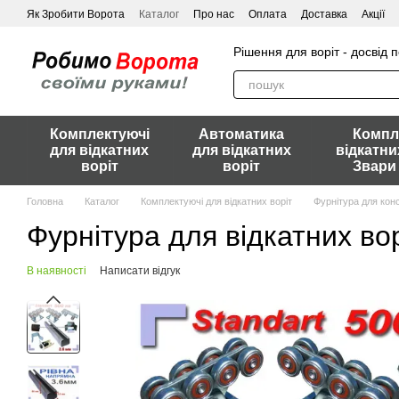
Перейти до основного контенту
Як Зробити Ворота
Каталог
Про нас
Оплата
Доставка
Акції
Рішення для воріт - досвід 
Комплектуючі
Автоматика
Компл
для відкатних
для відкатних
відкатни
воріт
воріт
Звари
Головна
Каталог
Комплектуючі для відкатних воріт
Фурнітура для конс
Фурнітура для відкатних вор
В наявності
Написати відгук