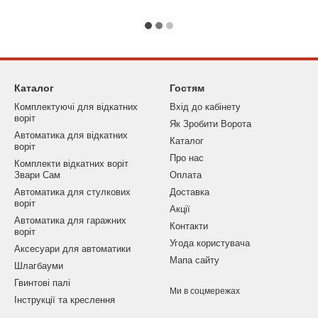
точний профіль для мінімізації
Каталог
Гостям
Комплектуючі для відкатних
Вхід до кабінету
воріт
Як Зробити Ворота
Автоматика для відкатних
Каталог
воріт
Про нас
Комплекти відкатних воріт
Звари Сам
Оплата
Автоматика для стулкових
Доставка
воріт
Акції
Автоматика для гаражних
Контакти
воріт
Угода користувача
Аксесуари для автоматики
Мапа сайту
Шлагбауми
Гвинтові палі
Ми в соцмережах
Інструкції та креслення