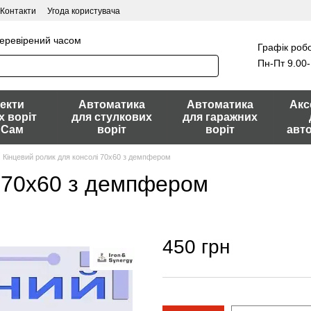
Контакти
Угода користувача
перевірений часом
Графік робо
Пн-Пт 9.00-
екти
Автоматика
Автоматика
Акс
х воріт
для стулкових
для гаражних
 Сам
воріт
воріт
авт
Кінцевий ролик для консолі 70x60 з демпфером
і 70x60 з демпфером
450 грн