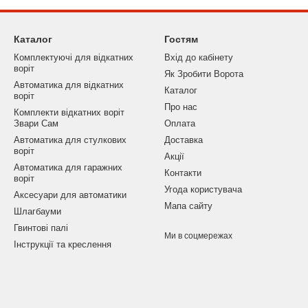
Каталог
Гостям
Комплектуючі для відкатних
Вхід до кабінету
воріт
Як Зробити Ворота
Автоматика для відкатних
Каталог
воріт
Про нас
Комплекти відкатних воріт
Звари Сам
Оплата
Автоматика для стулкових
Доставка
воріт
Акції
Автоматика для гаражних
Контакти
воріт
Угода користувача
Аксесуари для автоматики
Мапа сайту
Шлагбауми
Гвинтові палі
Ми в соцмережах
Інструкції та креслення