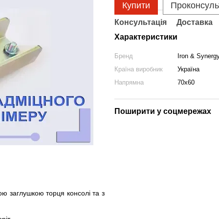
Купити
Проконсуль
Консультація
Доставка
Характеристики
Бренд
Iron & Synerg
Країна виробник
Україна
Напрямна
70х60
Поширити у соцмережах
ою заглушкою торця консолі та з