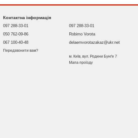
Контактна інформація
097 288-33-01
097 288-33-01
050 762-09-86
Robimo Vorota
067 100-40-48
delaemvorotazakaz@ukr.net
Передзвонити вам?
м. Київ, вул. Родини Бунґе 7
Мапа проїзду