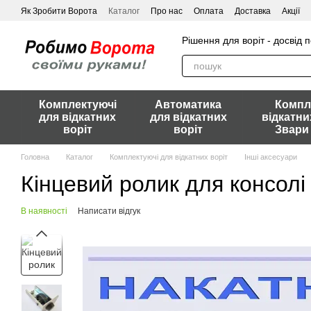
Перейти до основного контенту
Як Зробити Ворота
Каталог
Про нас
Оплата
Доставка
Акції
Рішення для воріт - досвід 
Комплектуючі
Автоматика
Компл
для відкатних
для відкатних
відкатни
воріт
воріт
Звари
Головна
Каталог
Комплектуючі для відкатних воріт
Інші аксесуари
Кінцевий ролик для консол
В наявності
Написати відгук