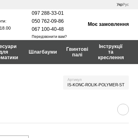
Укр
Рус
097 288-33-01
ти:
050 762-09-86
Моє замовлення
18.00
067 100-40-48
Передзвонити вам?
есуари
Інструкції
Гвинтові
для
Шлагбауми
та
палі
оматики
креслення
Артикул
IS-KONC-ROLIK-POLYMER-ST