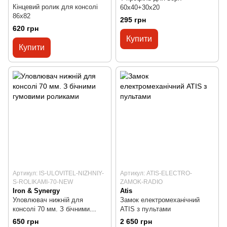
Кінцевий ролик для консолі
60х40+30х20
86x82
295 грн
620 грн
Купити
Купити
Артикул: IS-ULOVITEL-NIZHNIY-
Артикул: ATIS-ELECTRO-
S-ROLIKAMI-70-NEW
ZAMOK-RADIO
Iron & Synergy
Atis
Уловлювач нижній для
Замок електромеханічний
консолі 70 мм. З бічними
ATIS з пультами
гумовими роликами
650 грн
2 650 грн