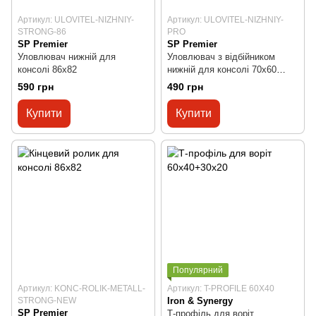
Артикул: ULOVITEL-NIZHNIY-
Артикул: ULOVITEL-NIZHNIY-
STRONG-86
PRO
SP Premier
SP Premier
Уловлювач нижній для
Уловлювач з відбійником
консолі 86x82
нижній для консолі 70x60
PRO
590 грн
490 грн
Купити
Купити
Популярний
Артикул: KONC-ROLIK-METALL-
Артикул: T-PROFILE 60X40
STRONG-NEW
Iron & Synergy
SP Premier
Т-профіль для воріт