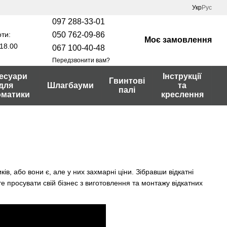
Укр
Рус
097 288-33-01
ти:
050 762-09-86
Моє замовлення
18.00
067 100-40-48
Передзвонити вам?
есуари
Інструкції
Гвинтові
для
Шлагбауми
та
палі
оматики
креслення
в, або вони є, але у них захмарні ціни. Зібравши відкатні
е просувати свій бізнес з виготовлення та монтажу відкатних