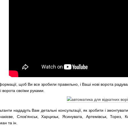
формації, щоб Ви все зробили правильно, і Ваші нові ворота радува
ні ворота своїми руками.
танти нададуть Вам детальні консультації, як зробити і змонтувати 
накієве, Слов'янськ, Харцизьк, Ясинувата, Артемівськ, Торез, 
ан та ін.