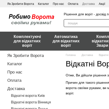
Перейти до основного контенту
Як Зробити Ворота
Каталог
Про нас
Оплата
Доставка
Акції
Рішення для воріт - досвід 
Комплектуючі
Автоматика
Компл
для відкатних
для відкатних
відкатни
воріт
воріт
Звари
Як Зробити Ворота
Головна
Доставка
Відкатн
Відкатні Во
Каталог
Про нас
Отже, Ви дійшли рішення з
Оплата
Причин для такого рішення 
ворота своїми руками, ви м
Доставка
воріт.
Відкатні ворота Київ
Відкатні ворота Вінниця
Відкатні ворота Луцьк