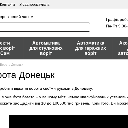
Контакти
Угода користувача
перевірений часом
Графік робо
Пн-Пт 9.00-
екти
Автоматика
Автоматика
Акс
х воріт
для стулкових
для гаражних
 Сам
воріт
воріт
авт
і Ворота Донецьк
рота Донецьк
робити відкатні ворота своїми руками в Донецьку.
може бути багато – у вашому місті немає кваліфікованих установникі
ожете заощадити від 10 до 100500 тис гривень. Крім того, Ви может