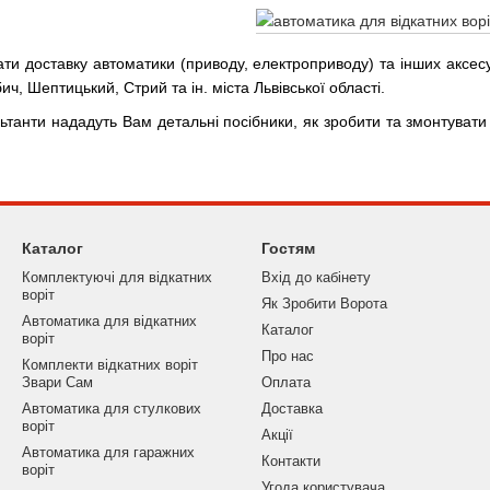
и доставку автоматики (приводу, електроприводу) та інших аксесу
бич, Шептицький, Стрий та ін. міста Львівської області.
танти нададуть Вам детальні посібники, як зробити та змонтувати 
Каталог
Гостям
Комплектуючі для відкатних
Вхід до кабінету
воріт
Як Зробити Ворота
Автоматика для відкатних
Каталог
воріт
Про нас
Комплекти відкатних воріт
Звари Сам
Оплата
Автоматика для стулкових
Доставка
воріт
Акції
Автоматика для гаражних
Контакти
воріт
Угода користувача