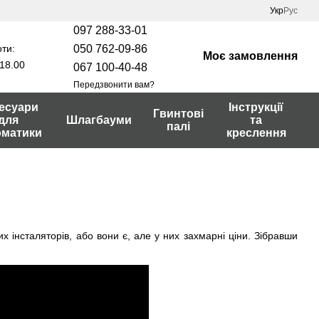
Укр
Рус
097 288-33-01
ти:
050 762-09-86
Моє замовлення
18.00
067 100-40-48
Передзвонити вам?
есуари
Інструкції
Гвинтові
для
Шлагбауми
та
палі
оматики
креслення
 інсталяторів, або вони є, але у них захмарні ціни. Зібравши