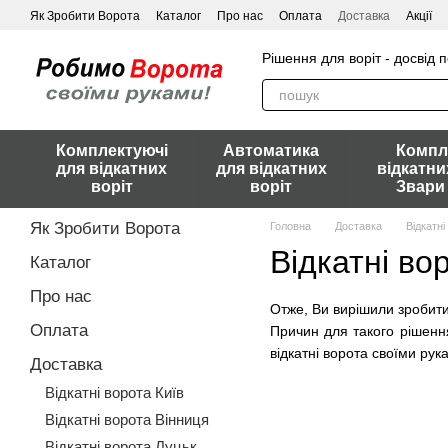
Перейти до основного контенту
Як Зробити Ворота
Каталог
Про нас
Оплата
Доставка
Акції
Рішення для воріт - досвід 
Комплектуючі
Автоматика
Компл
для відкатних
для відкатних
відкатни
воріт
воріт
Звари
Як Зробити Ворота
Головна
Доставка
Відкатні
Відкатні во
Каталог
Про нас
Отже, Ви вирішили зробити 
Оплата
Причин для такого рішення
відкатні ворота своїми рук
Доставка
Відкатні ворота Київ
Відкатні ворота Вінниця
Відкатні ворота Луцьк