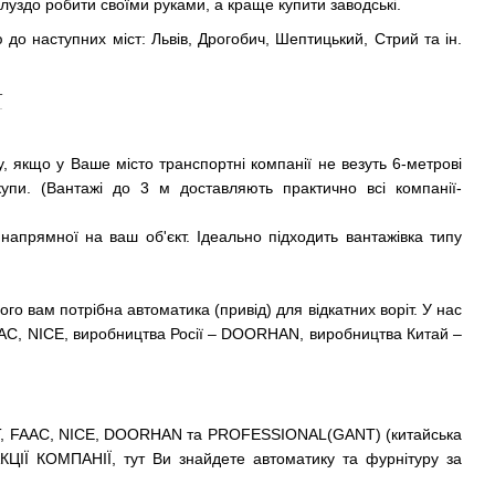
глуздо робити своїми руками, а краще купити заводські.
 до наступних міст: Львів, Дрогобич, Шептицький, Стрий та ін.
, якщо у Ваше місто транспортні компанії не везуть 6-метрові
упи. (Вантажі до 3 м доставляють практично всі компанії-
напрямної на ваш об'єкт. Ідеально підходить вантажівка типу
ого вам потрібна автоматика (привід) для відкатних воріт. У нас
FAAC, NICE, виробництва Росії – DOORHAN, виробництва Китай –
 BFT, FAAC, NICE, DOORHAN та PROFESSIONAL(GANT) (китайська
АКЦІЇ КОМПАНІЇ, тут Ви знайдете автоматику та фурнітуру за