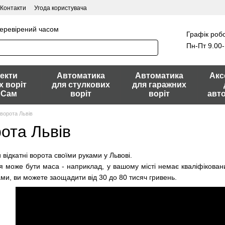
Контакти
Угода користувача
перевірений часом
Графік робо
Пн-Пт 9.00-
екти
Автоматика
Автоматика
Акс
х воріт
для стулкових
для гаражних
 Сам
воріт
воріт
авт
 ворота Львів
рота Львів
відкатні ворота своїми руками у Львові.
 може бути маса - наприклад, у вашому місті немає кваліфікованих
ами, ви можете заощадити від 30 до 80 тисяч гривень.