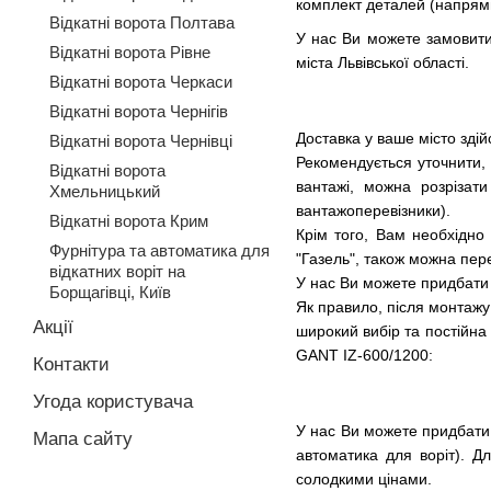
комплект деталей (напрямна
Відкатні ворота Полтава
У нас Ви можете замовити 
Відкатні ворота Рівне
міста Львівської області.
Відкатні ворота Черкаси
Відкатні ворота Чернігів
Доставка у ваше місто зді
Відкатні ворота Чернівці
Рекомендується уточнити, 
Відкатні ворота
вантажі, можна розрізат
Хмельницький
вантажоперевізники).
Відкатні ворота Крим
Крім того, Вам необхідно
Фурнітура та автоматика для
"Газель", також можна пер
відкатних воріт на
У нас Ви можете придбати 
Борщагівці, Київ
Як правило, після монтажу 
Акції
широкий вибір та постійна
GANT IZ-600/1200:
Контакти
Угода користувача
У нас Ви можете придбати
Мапа сайту
автоматика для воріт). Д
солодкими цінами.