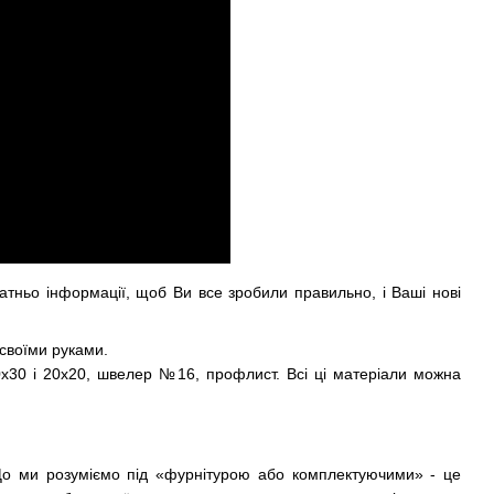
атньо інформації, щоб Ви все зробили правильно, і Ваші нові
 своїми руками.
60х30 і 20х20, швелер №16, профлист. Всі ці матеріали можна
 Що ми розуміємо під «фурнітурою або комплектуючими» - це