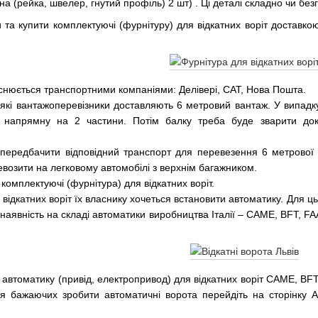
 (рейка, швелер, гнутий профіль) 2 шт) . Ці деталі складно чи без
та купити комплектуючі (фурнітуру) для відкатних воріт доставкою
йснюється транспортними компаніями: Делівері, САТ, Нова Пошта.
які вантажоперевізники доставляють 6 метровий вантаж. У випадку
и напрямну на 2 частини. Потім балку треба буде зварити док
 передбачити відповідний транспорт для перевезення 6 метрової 
евозити на легковому автомобілі з верхнім багажником.
комплектуючі (фурнітура) для відкатних воріт.
відкатних воріт їх власнику хочеться встановити автоматику. Для ць
 наявність на складі автоматики виробництва Італії – CAME, BFT, 
 автоматику (привід, електропривод) для відкатних воріт CAME,
ля бажаючих зробити автоматичні ворота перейдіть на сторінку 