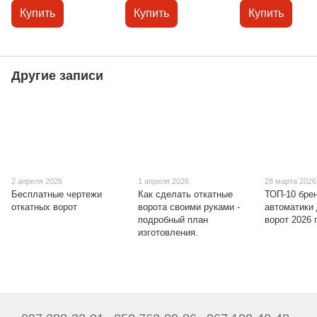
PROFESSIONAL G-
Купить
Купить
Купить
1000-1200/7800 (GANT)
G-1000-1200/7800. 3 м
Другие записи
2 апреля 2026
1 апреля 2026
28 марта 2026
Бесплатные чертежи
Как сделать откатные
ТОП-10 бре
откатных ворот
ворота своими руками -
автоматики
подробный план
ворот 2026 
изготовления.