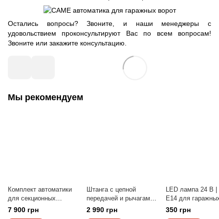
Остались вопросы? Звоните, и наши менеджеры с
удовольствием проконсультируют Вас по всем вопросам!
Звоните или закажите консультацию.
Мы рекомендуем
Комплект автоматики
Штанга с цепной
LED лампа 24 В | 
для секционных
передачей и рычагами
E14 для гаражны
гаражных ворот GANT
для гаражных
приводов
7 900 грн
2 990 грн
350 грн
GM800/3000
приводов