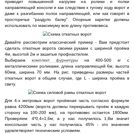
приводит повышенной нагрузке на ролики и полки
направляющей консоли и как следствие к тугому ходу ворот и
даже к разгибанию полок направляющей, или как говорят в
просторечье "раздуло балку". Опорные каретки должны
использовать по максимуму всю длину противовеса.
Давайте рассмотрим классический пример - Вам предстоит
сделать откатные ворота своими руками с шириной проёма
4м, высотой 2м и зашитые профнастилом.
Выбираем
комплект фурнитуры
на 400-500 кг с
металлическими роликами, длина направляющей 6м, высота
60мм, ширина 70 мм. На рис. приведены размеры частей
откатных ворот в общем случае, где L - ширина проёма в
свету.
Для 4-х метровых ворот проёмная часть согласно формуле
равна 4200мм (ворота должны перекрывать проём в каждую
сторону на 100-200 мм), на противовес остается 1800мм.
Проверяем: 4*0,4=1,6м, а у нас получилось 1,8м значит
консольная часть у нас получилась 45% - это значение
удовлетворяет техническим условиям.