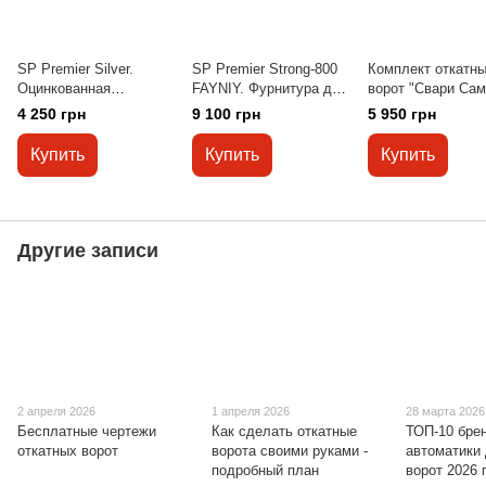
SP Premier Silver.
SP Premier Strong-800
Комплект откатн
Оцинкованная
FAYNIY. Фурнитура для
ворот "Свари Сам
фурнитура для
откатных ворот. 6 м
3,5м.
4 250 грн
9 100 грн
5 950 грн
откатных ворот. 6
метров
Купить
Купить
Купить
Другие записи
2 апреля 2026
1 апреля 2026
28 марта 2026
Бесплатные чертежи
Как сделать откатные
ТОП-10 бре
откатных ворот
ворота своими руками -
автоматики
подробный план
ворот 2026 