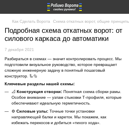
Как Сделать Ворота
Схема откатных ворот, общие принципы 
Подробная схема откатных ворот: от
силового каркаса до автоматики
7 декабря 2021
Разбираться в схемах — значит контролировать процесс. Мы
подготовили визуальное руководство, которое превращает
сложную инженерную задачу в понятный пошаговый
конструктор. 🦾🔩
Ключевые разделы нашей схемы:
📐
Конструкция створки:
Понятная схема сборки рамы.
Особое внимание — узлам стыковки Т-профиля, которые
обеспечивают идеальную герметичность.
⚙️
Силовые узлы:
Точные точки установки
направляющей балки и кареток. Мы покажем, как
избежать перекосов и добиться «тихого хода».