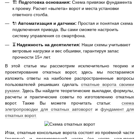
🏗️
Подготовка основания:
Схема привязки фундамента
к проему. Расчет «вылета» ворот и места установки
ответного столба.
🔌
Автоматизация и датчики:
Простая и понятная схема
подключения привода. Вы сами сможете настроить
систему управления со смартфона.
⏳
Надежность на десятилетия:
Наши схемы учитывают
ветровые нагрузки и вес обшивки, гарантируя запас
прочности 15+ лет.
В этой статье мы рассмотрим исключительно теорию и
проектирование откатных ворот, здесь мы постараемся
изложить ответы на наиболее распространенные вопросы
пользователей решивших сделать
откатные ворота своими
руками
. Здесь Вы найдете теоретические выкладки, формулы,
расчеты и практические советы по изготовлению откатных
ворот. Также Вы можете прочитать статьи:
схема
элетропроводки для откатных автоворот
и
фундамент для
откатных ворот.
Итак, откатные консольные ворота состоят из проёмной части
(полотна) и противовесной части (ее часто называют