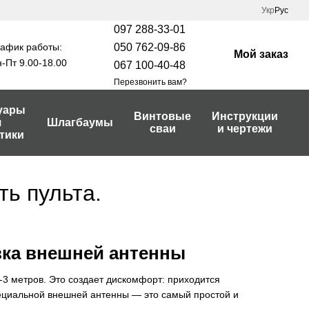
Укр
Рус
097 288-33-01
афик работы:
050 762-09-86
Мой заказ
-Пт 9.00-18.00
067 100-40-48
Перезвонить вам?
уары
Винтовые
Инструкции
я
Шлагбаумы
сваи
и чертежи
тики
ть пульта.
вка внешней антенны
-3 метров. Это создает дискомфорт: приходится
пециальной внешней антенны — это самый простой и