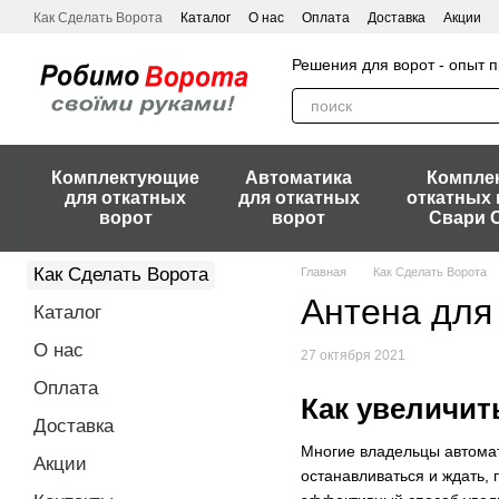
Перейти к основному контенту
Как Сделать Ворота
Каталог
О нас
Оплата
Доставка
Акции
Решения для ворот - опыт
Комплектующие
Автоматика
Компле
для откатных
для откатных
откатных 
ворот
ворот
Свари 
Как Сделать Ворота
Главная
Как Сделать Ворота
Антена для 
Каталог
О нас
27 октября 2021
Оплата
Как увеличит
Доставка
Многие владельцы автомати
Акции
останавливаться и ждать, 