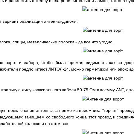
ть и разместить антенну в плафоне сигнальной лампы, так она буд
й вариант реализации антенны-диполя:
ока, спицы, металлические полоски - да все что угодно.
ше ворот и забора, чтобы была прямая видимость как со двор
олюбители предпочитают ЛИТОЛ-24, можно герметиком или эпоксид
нтральную жилу коаксиального кабеля 50-75 Ом в клемму ANT, опл
для подключения антенны, а прямо из приемника "торчит" провод
ледующему: зачищаем со свободного конца этот провод и соединяе
аботочной колодке и на этом все.