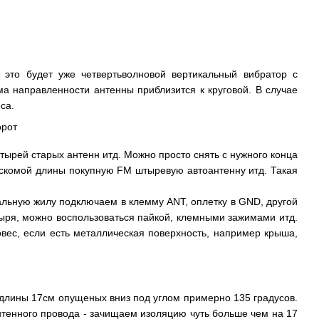
 это будет уже четвертьволновой вертикальный вибратор с
ма направленности антенны приблизится к круговой. В случае
са.
тырей старых антенн итд. Можно просто снять с нужного конца
 искомой длины покупную FM штыревую автоантенну итд. Такая
ральную жилу подключаем в клемму ANT, оплетку в GND, другой
ыря, можно воспользоваться пайкой, клемными зажимами итд.
овес, если есть металлическая поверхность, например крыша,
е длины 17см опущеных вниз под углом примерно 135 градусов.
нтенного провода - зачищаем изоляцию чуть больше чем на 17