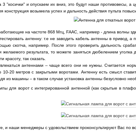
а 3 "косички" и опускаем их вниз, это будут наши противовесы, а
ия конструкция возымела успех и дальность действия пульта повыс
работающие на частоте 868 Мгц, FAAC, например - длина волны зде
естировать антенну: т.е не заводить кабель антенны в привод, а
ощью скотча, например. После этого проверить дальность сраба
и желаемого результата, то можете заняться дюбелением уголка 
ти красоту, так сказать.
влекаться антеннами – чаще всего они не нужны. Считается норм
 10-20 метров с закрытыми воротами. Антенну есть смысл ставит
одя из машины – в таком случае установка антенны безусловно нео
мпы для ворот с интегрированной антенной (как скрытые в плафо
е, и наши менеджеры с удовольствием проконсультируют Вас по вс