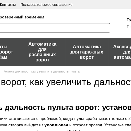
Контакты
Пользовательское соглашение
 проверенный временем
Гр
Пн
Автоматика
кты
Автоматика
Аксесс
для
ворот
для гаражных
дл
распашных
Сам
ворот
автома
ворот
Антена для ворот, как увеличить дальность пульта.
ворот, как увеличить дальнос
ь дальность пульта ворот: устано
ки сталкиваются с проблемой, когда пульт срабатывает только с 2
пока створка выйдет из
уловлювач
и откроет проезд. Установка с