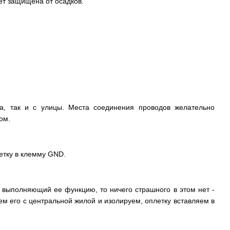
ет защищена от осадков.
а, так и с улицы. Места соединения проводов желательно
ом.
етку в клемму GND.
 выполняющий ее функцию, то ничего страшного в этом нет -
м его с центральной жилой и изолируем, оплетку вставляем в