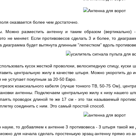
оля оказвается более чем достаточно.
ы. Можно разместить антенну и таким образом (вертикально) -
это не меняет. Если противовесов сделать 3 и более, то диаграм
а диаграмма будет вытянута длинным "лепестком" вдоль противове
пользовать кусок жесткой проволоки, велосипедную спицу, куски ш
ставить центральную жилу в качестве штыря. Можно укоротить до
 не уступает покупным за 20-50 Евро.
трезок коаксиального кабеля (лучше тонкого ТВ, 50-75 Ом), цент
тановки антенны. Подключаем центральную жилу к низу нашего шт
паять проводок длиной те же 17 см - это так называемый против
оплетку соединить с ним. Это самый простой способ.
о науке, то добавляем к антенне 3 противовеса - 3 штыря такой ж
можно для начала сделать простенькую эрзац-антенну прямо из а