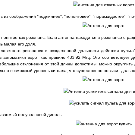
ь из соображений "подлиннее", "попонтовее", "пораскидистее", "по
е понятие как резонанс. Если антенна находится в резонансе с ра
шь малая его доля.
 заветного резонанса и вожделенной дальности действия пульта
в автоматики ворот как правило 433,92 Мгц. Это соответствует
Небольшие отклонения от этой длины допустимы, можно округлить 
льно возможный уровень сигнала, что существенно повысит дальн
зываемый полуволновой диполь.