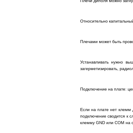
Плечи диполя можно загну
Относительно капитальны
Плечами может быть провол
Устанавливать нужно вы
загерметизировать, ради
Подключение на плате: це
Если на плате нет клемм 
подключение сводится к с
клемму GND или COM на сл