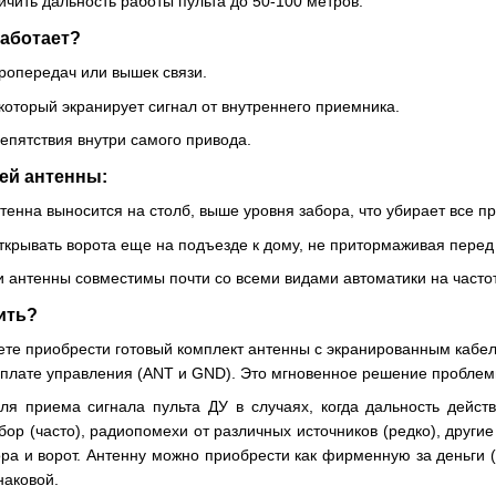
чить дальность работы пульта до 50-100 метров.
работает?
ропередач или вышек связи.
который экранирует сигнал от внутреннего приемника.
епятствия внутри самого привода.
ей антенны:
тенна выносится на столб, выше уровня забора, что убирает все п
крывать ворота еще на подъезде к дому, не притормаживая перед
 антенны совместимы почти со всеми видами автоматики на часто
ить?
те приобрести готовый комплект антенны с экранированным кабел
плате управления (ANT и GND). Это мгновенное решение проблем
ля приема сигнала пульта ДУ в случаях, когда дальность дейст
ор (часто), радиопомехи от различных источников (редко), други
ра и ворот. Антенну можно приобрести как фирменную за деньги (
наковой.