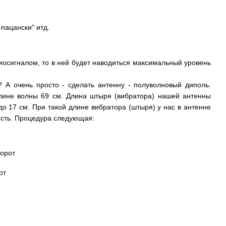
-пацански" итд.
диосигналом, то в ней будет наводиться максимальный уровень
? А очень просто - сделать антенну - полуволновый диполь.
 длине волны 69 см. Длина штыря (вибратора) нашей антенны
до 17 см. При такой длине вибратора (штыря) у нас в антенне
ость. Процедура следующая: