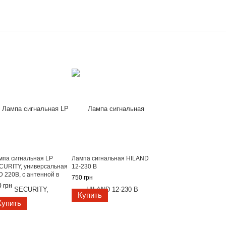
мпа сигнальная LP
Лампа сигнальная HILAND
CURITY, универсальная
12-230 В
D 220В, с антенной в
750 грн
афоне.
 грн
Купить
Купить