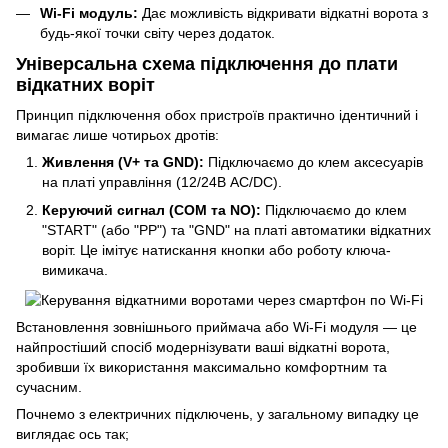
Wi-Fi модуль:
Дає можливість відкривати відкатні ворота з
будь-якої точки світу через додаток.
Універсальна схема підключення до плати
відкатних воріт
Принцип підключення обох пристроїв практично ідентичний і
вимагає лише чотирьох дротів:
Живлення (V+ та GND):
Підключаємо до клем аксесуарів
на платі управління (12/24В AC/DC).
Керуючий сигнал (COM та NO):
Підключаємо до клем
"START" (або "PP") та "GND" на платі автоматики відкатних
воріт. Це імітує натискання кнопки або роботу ключа-
вимикача.
Встановлення зовнішнього приймача або Wi-Fi модуля — це
найпростіший спосіб модернізувати ваші відкатні ворота,
зробивши їх використання максимально комфортним та
сучасним.
Почнемо з електричних підключень, у загальному випадку це
виглядає ось так;