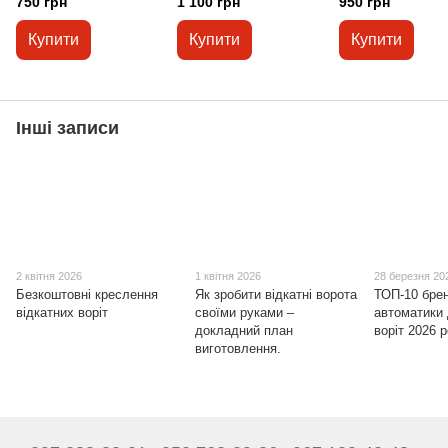
750 грн
1 100 грн
950 грн
Купити
Купити
Купити
Інші записи
2 квітня 2026
1 квітня 2026
28 березня 20
Безкоштовні креслення
Як зробити відкатні ворота
ТОП-10 бре
відкатних воріт
своїми руками –
автоматики 
докладний план
воріт 2026 
виготовлення.