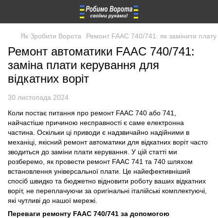
Як Зробити Ворота
Ремонт FAAC 740/741: як замінити плату 
Ремонт автоматики FAAC 740/741:
заміна плати керування для
відкатних воріт
30 листопада 2024
Коли постає питання про ремонт FAAC 740 або 741,
найчастіше причиною несправності є саме електронна
частина. Оскільки ці приводи є надзвичайно надійними в
механіці, якісний ремонт автоматики для відкатних воріт часто
зводиться до заміни плати керування. У цій статті ми
розберемо, як провести ремонт FAAC 741 та 740 шляхом
встановлення універсальної плати. Це найефективніший
спосіб швидко та бюджетно відновити роботу ваших відкатних
воріт, не переплачуючи за оригінальні італійські комплектуючі,
які чутливі до нашої мережі.
Переваги ремонту FAAC 740/741 за допомогою