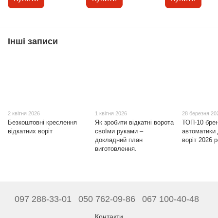
Інші записи
2 квітня 2026
1 квітня 2026
28 березня 20
Безкоштовні креслення
Як зробити відкатні ворота
ТОП-10 бре
відкатних воріт
своїми руками –
автоматики 
докладний план
воріт 2026 
виготовлення.
097 288-33-01
050 762-09-86
067 100-40-48
Контакти