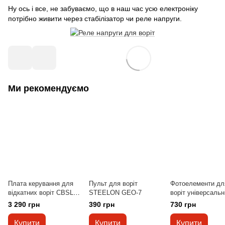
Ну ось і все, не забуваємо, що в наш час усю електроніку
потрібно живити через стабілізатор чи реле напруги.
Ми рекомендуємо
Плата керування для
Пульт для воріт
Фотоелементи дл
відкатних воріт CBSL-
STEELON GEO-7
воріт універсальн
220V3
IR-30M
3 290 грн
390 грн
730 грн
Купити
Купити
Купити