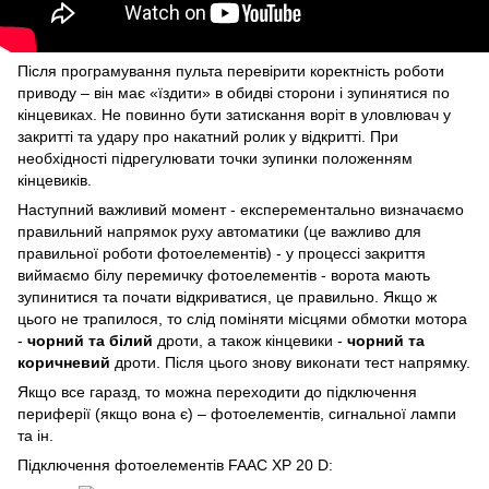
Після програмування пульта перевірити коректність роботи
приводу – він має «їздити» в обидві сторони і зупинятися по
кінцевиках. Не повинно бути затискання воріт в уловлювач у
закритті та удару про накатний ролик у відкритті. При
необхідності підрегулювати точки зупинки положенням
кінцевиків.
Наступний важливий момент - експерементально визначаємо
правильний напрямок руху автоматики (це важливо для
правильної роботи фотоелементів) - у процессі закриття
виймаємо білу перемичку фотоелементів - ворота мають
зупинитися та почати відкриватися, це правильно. Якщо ж
цього не трапилося, то слід поміняти місцями обмотки мотора
-
чорний та білий
дроти, а також кінцевики -
чорний та
коричневий
дроти. Після цього знову виконати тест напрямку.
Якщо все гаразд, то можна переходити до підключення
периферії (якщо вона є) – фотоелементів, сигнальної лампи
та ін.
Підключення фотоелементів FAAC XP 20 D: