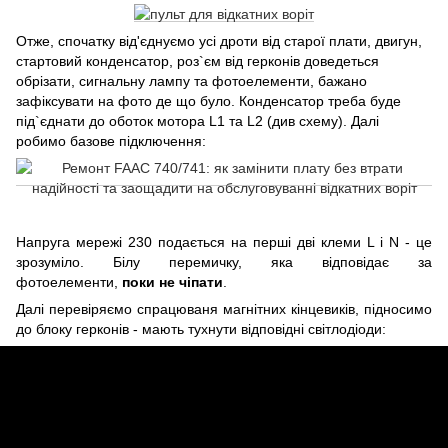
Отже, спочатку від'єднуємо усі дроти від старої плати, двигун,
стартовий конденсатор, роз`єм від герконів доведеться
обрізати, сигнальну лампу та фотоелементи, бажано
зафіксувати на фото де що було. Конденсатор треба буде
під`єднати до оботок мотора L1 та L2 (див схему). Далі
робимо базове підключення:
Напруга мережі 230 подається на перші дві клеми L і N - це
зрозуміло. Білу перемичку, яка відповідає за
фотоелементи,
поки не чіпати
.
Далі перевіряємо спрацюваня магнітних кінцевиків, підносимо
до блоку герконів - мають тухнути відповідні світлодіоди: