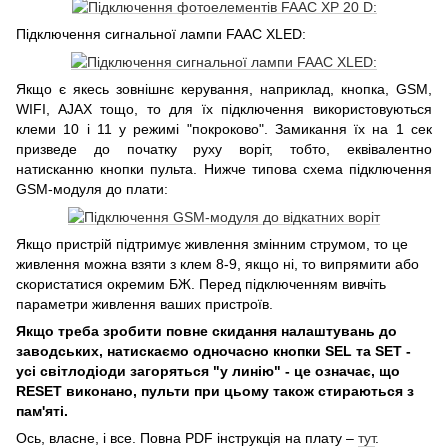
Підключення сигнальної лампи FAAC XLED:
Якщо є якесь зовнішнє керування, наприклад, кнопка, GSM,
WIFI, AJAX тощо, то для їх підключення використовуються
клеми 10 і 11 у режимі "покроково". Замикання їх на 1 сек
призведе до початку руху воріт, тобто, еквівалентно
натисканню кнопки пульта. Нижче типова схема підключення
GSM-модуля до плати:
Якщо пристрій підтримує живлення змінним струмом, то це
живлення можна взяти з клем 8-9, якщо ні, то випрямити або
скористатися окремим БЖ. Перед підключенням вивчіть
параметри живлення ваших пристроїв.
Якщо треба зробити повне скидання налаштувань до
заводських, натискаємо одночасно кнопки SEL та SET -
усі світлодіоди загоряться "у линію" - це означає, що
RESET виконано, пульти при цьому також стираються з
пам'яті.
Ось, власне, і все. Повна PDF інструкція на плату –
тут
.