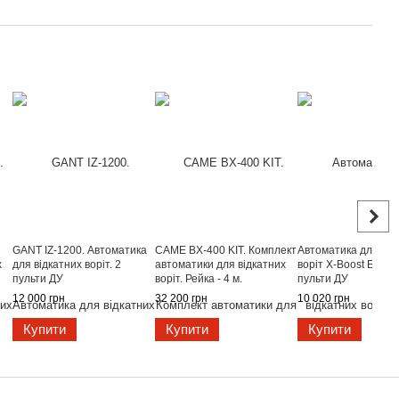
GANT IZ-1200. Автоматика
CAME BX-400 KIT. Комплект
Автоматика для від
х
для відкатних воріт. 2
автоматики для відкатних
воріт X-Boost ES900
пульти ДУ
воріт. Рейка - 4 м.
пульти ДУ
12 000 грн
32 200 грн
10 020 грн
Купити
Купити
Купити