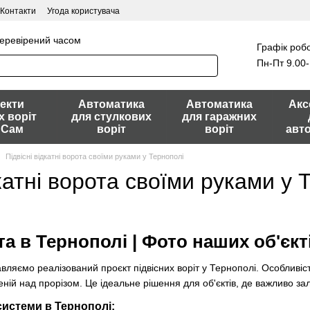
Контакти
Угода користувача
перевірений часом
Графік робо
Пн-Пт 9.00-
екти
Автоматика
Автоматика
Акс
х воріт
для стулкових
для гаражних
 Сам
воріт
воріт
авт
Підвісні відкатні ворота своїми руками у Тернополі
дкатні ворота своїми руками у 
та в Тернополі | Фото наших об'єкт
вляємо реалізований проєкт підвісних воріт у Тернополі. Особливість
ній над прорізом. Це ідеальне рішення для об'єктів, де важливо за
системи в Тернополі: