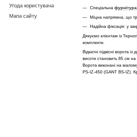
Угода користувача
Спеціальна
фурнітура
Мапа сайту
Міцна напрямна, що три
Надійна фіксація: у за
Дякуємо клієнтам із Терно
комплекти.
Відкатні підвісні ворота 
висоти становить 85 см на 
Ворота виконані на малом
PS-IZ-450 (GANT BS-IZ). Кр