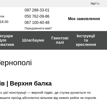
Укр
Рус
097 288-33-01
ти:
050 762-09-86
Моє замовлення
18.00
067 100-40-48
Передзвонити вам?
есуари
Інструкції
Гвинтові
для
Шлагбауми
та
палі
оматики
креслення
Тернополі
ів | Верхня балка
 цієї конструкції — верхній підвіс, де стулка рухається по
лишити проїзд абсолютно вільним від нижніх рейок чи порогів.