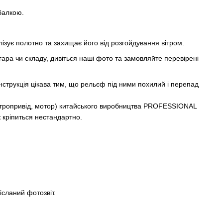
 балкою.
ілізує полотно та захищає його від розгойдування вітром.
гара чи складу, дивіться наші фото та замовляйте перевірені
нструкція цікава тим, що рельєф під ними похилий і перепад
ктропривід, мотор) китайського виробництва PROFESSIONAL
ж кріпиться нестандартно.
ісланий фотозвіт.