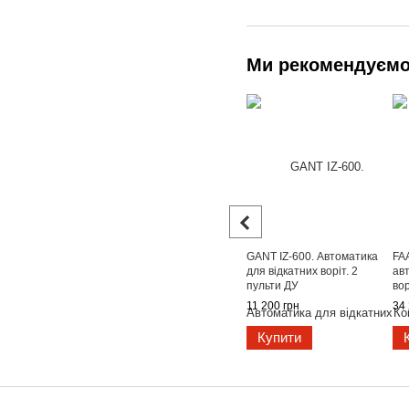
Ми рекомендуєм
GANT IZ-600. Автоматика
FA
для відкатних воріт. 2
ав
пульти ДУ
вор
11 200 грн
34 
Купити