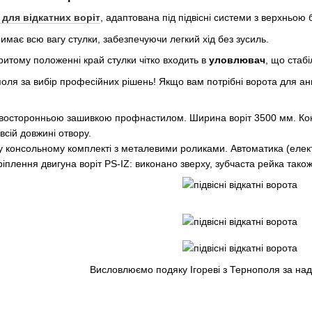
 для відкатних воріт
, адаптована під підвісні системи з верхньою
має всю вагу стулки, забезпечуючи легкий хід без зусиль.
критому положенні край стулки чітко входить в
уловлювач
, що стаб
поля за вибір професійних рішень! Якщо вам потрібні ворота для ан
із двосторонньою зашивкою профнастилом. Ширина воріт 3500 мм. Ко
всій довжині отвору.
у консольному комплекті з металевими роликами. Автоматика (еле
іплення двигуна воріт PS-IZ: виконано зверху, зубчаста рейка тако
Висловлюємо подяку Ігореві з Тернополя за над