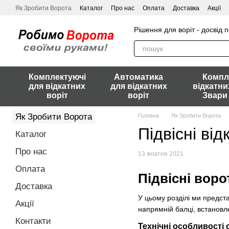
Перейти до основного контенту
Як Зробити Ворота
Каталог
Про нас
Оплата
Доставка
Акції
Рішення для воріт - досвід 
Комплектуючі
Автоматика
Компл
для відкатних
для відкатних
відкатни
воріт
воріт
Звари
Як Зробити Ворота
Головна
Як Зробити Ворота
Підвісні ві
Каталог
Про нас
13 жовтня 2021
Оплата
Підвісні воро
Доставка
У цьому розділі ми предста
Акції
напрямній балці, встановле
Контакти
Технічні особливості 