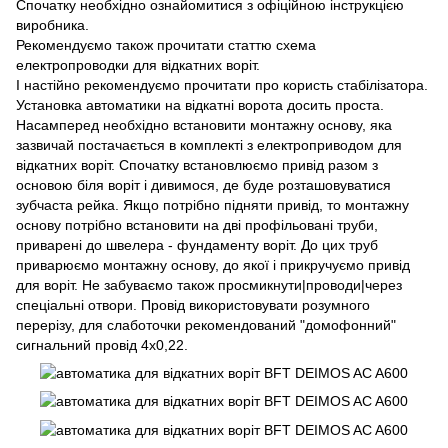
Спочатку необхідно ознайомитися з офіційною інструкцією
виробника.
Рекомендуємо також прочитати статтю схема
електропроводки для відкатних воріт.
І настійно рекомендуємо прочитати про користь стабілізатора.
Установка автоматики на відкатні ворота досить проста.
Насамперед необхідно встановити монтажну основу, яка
зазвичай постачається в комплекті з електроприводом для
відкатних воріт. Спочатку встановлюємо привід разом з
основою біля воріт і дивимося, де буде розташовуватися
зубчаста рейка. Якщо потрібно підняти привід, то монтажну
основу потрібно встановити на дві профільовані труби,
приварені до швелера - фундаменту воріт. До цих труб
приварюємо монтажну основу, до якої і прикручуємо привід
для воріт. Не забуваємо також просмикнути|проводи|через
спеціальні отвори. Провід використовувати розумного
перерізу, для слаботочки рекомендований "домофонний"
сигнальний провід 4х0,22.