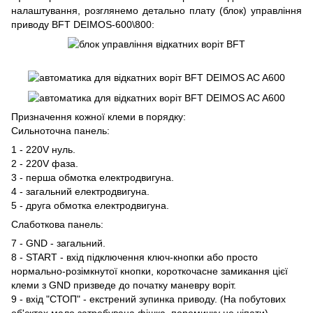
налаштування, розглянемо детально плату (блок) управління
приводу BFT DEIMOS-600\800:
Призначення кожної клеми в порядку:
Сильноточна панель:
1 - 220V нуль.
2 - 220V фаза.
3 - перша обмотка електродвигуна.
4 - загальний електродвигуна.
5 - друга обмотка електродвигуна.
Слаботкова панель:
7 - GND - загальний.
8 - START - вхід підключення ключ-кнопки або просто
нормально-розімкнутої кнопки, короткочасне замикання цієї
клеми з GND призведе до початку маневру воріт.
9 - вхід "СТОП" - екстрений зупинка приводу. (На побутових
об'єктах мало затребувана фішка, перемичку не чіпати)