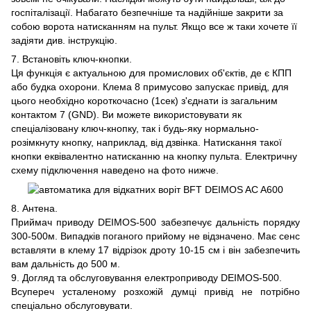
госпіталізації. Набагато безпечніше та надійніше закрити за
собою ворота натисканням на пульт. Якщо все ж таки хочете її
задіяти див. інструкцію.
7. Встановіть ключ-кнопки.
Ця функція є актуальною для промислових об'єктів, де є КПП
або будка охорони. Клема 8 примусово запускає привід, для
цього необхідно короткочасно (1сек) з'єднати із загальним
контактом 7 (GND). Ви можете використовувати як
спеціалізовану ключ-кнопку, так і будь-яку нормально-
розімкнуту кнопку, наприклад, від дзвінка. Натискання такої
кнопки еквівалентно натисканню на кнопку пульта. Електричну
схему підключення наведено на фото нижче.
8. Антена.
Приймач приводу DEIMOS-500 забезпечує дальність порядку
300-500м. Випадків поганого прийому не відзначено. Має сенс
вставляти в клему 17 відрізок дроту 10-15 см і він забезпечить
вам дальність до 500 м.
9. Догляд та обслуговування електроприводу DEIMOS-500.
Всупереч усталеному розхожій думці привід не потрібно
спеціально обслуговувати.