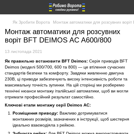
Як Зробити Ворота
Монтаж автоматики для розсувних ворі
Монтаж автоматики для розсувних
воріт BFT DEIMOS AC A600/800
13 листопада 2021
Як правильно встановити BFT Deimos:
Серія приводів BFT
Deimos (моделі 500/700, 600 та 800) — це втілення сучасних
стандартів безпеки та комфорту. Завдяки живленню двигуна
230В, ці приводи забезпечують високу інтенсивність роботи та
максимальну точність зупинки. На цій сторінці ми розберемо
технічні нюанси монтажу італійської автоматики, щоб ви могли
отримати професійний результат самостійно.
Ключові етапи монтажу серії Deimos АС:
Розміщення приводу:
Важливо дотримуватися
монтажних розмірів, зазначених в інструкції, щоб шестерня
ідеально взаємодіяла з рейкою.
Зубчаста рейка:
Для BFT Deimos можна використовувати