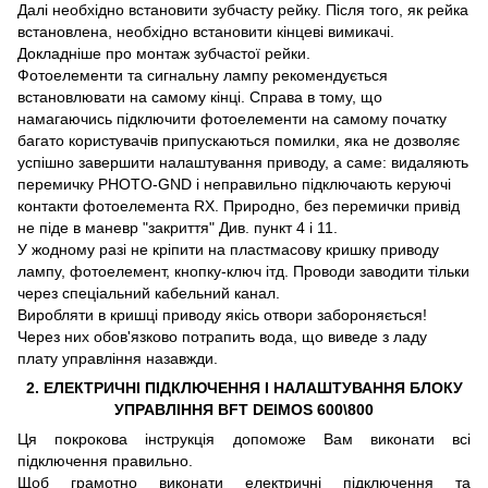
Далі необхідно встановити зубчасту рейку. Після того, як рейка
встановлена, необхідно встановити кінцеві вимикачі.
Докладніше про монтаж зубчастої рейки.
Фотоелементи та сигнальну лампу рекомендується
встановлювати на самому кінці. Справа в тому, що
намагаючись підключити фотоелементи на самому початку
багато користувачів припускаються помилки, яка не дозволяє
успішно завершити налаштування приводу, а саме: видаляють
перемичку PHOTO-GND і неправильно підключають керуючі
контакти фотоелемента RX. Природно, без перемички привід
не піде в маневр "закриття" Див. пункт 4 і 11.
У жодному разі не кріпити на пластмасову кришку приводу
лампу, фотоелемент, кнопку-ключ ітд. Проводи заводити тільки
через спеціальний кабельний канал.
Виробляти в кришці приводу якісь отвори забороняється!
Через них обов'язково потрапить вода, що виведе з ладу
плату управління назавжди.
2. ЕЛЕКТРИЧНІ ПІДКЛЮЧЕННЯ І НАЛАШТУВАННЯ БЛОКУ
УПРАВЛІННЯ BFT DEIMOS 600\800
Ця покрокова інструкція допоможе Вам виконати всі
підключення правильно.
Щоб грамотно виконати електричні підключення та