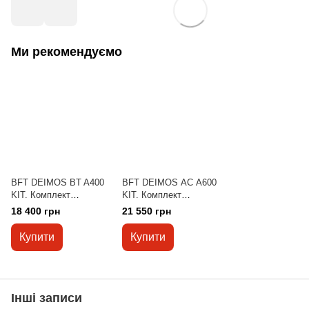
Ми рекомендуємо
BFT DEIMOS BT A400
BFT DEIMOS АС A600
KIT. Комплект
KIT. Комплект
автоматики для
автоматики для
18 400 грн
21 550 грн
відкатних воріт. Рейка -
відкатних воріт. Рейка -
4 м.
4 м.
Купити
Купити
Інші записи