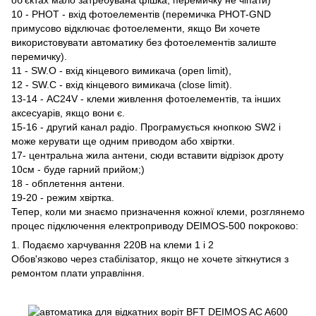
10 - PHOT - вхід фотоелементів (перемичка PHOT-GND
примусово відключає фотоелементи, якщо Ви хочете
використовувати автоматику без фотоелементів залиште
перемичку).
11 - SW.O - вхід кінцевого вимикача (open limit),
12 - SW.C - вхід кінцевого вимикача (close limit).
13-14 - AC24V - клеми живлення фотоелементів, та інших
аксесуарів, якщо вони є.
15-16 - другий канал радіо. Програмується кнопкою SW2 і
може керувати ще одним приводом або хвіртки.
17- центральна жила антени, сюди вставити відрізок дроту
10см - буде гарний прийом;)
18 - обплетення антени.
19-20 - режим хвіртка.
Тепер, коли ми знаємо призначення кожної клеми, розглянемо
процес підключення електроприводу DEIMOS-500 покроково:
1. Подаємо харчування 220В на клеми 1 і 2
Обов'язково через стабілізатор, якщо не хочете зіткнутися з
ремонтом плати управління.