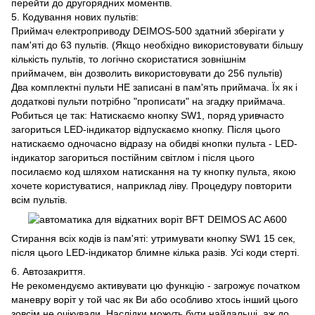
перейти до другорядних моментів.
5. Кодування нових пультів:
Приймач електроприводу DEIMOS-500 здатний зберігати у
пам'яті до 63 пультів. (Якщо необхідно використовувати більшу
кількість пультів, то логічно скористатися зовнішнім
приймачем, він дозволить використовувати до 256 пультів)
Два комплектні пульти НЕ записані в пам'ять приймача. Їх як і
додаткові пульти потрібно "прописати" на згадку приймача.
Робиться це так: Натискаємо кнопку SW1, поряд уривчасто
загориться LED-індикатор відпускаємо кнопку. Після цього
натискаємо одночасно відразу на обидві кнопки пульта - LED-
індикатор загориться постійним світлом і після цього
посилаємо код шляхом натискання на ту кнопку пульта, якою
хочете користуватися, наприклад ліву. Процедуру повторити
всім пультів.
Стирання всіх кодів із пам'яті: утримувати кнопку SW1 15 сек,
після цього LED-індикатор блимне кілька разів. Усі коди стерті.
6. Автозакриття.
Не рекомендуємо активувати цю функцію - загрожує початком
маневру воріт у той час як Ви або особливо хтось інший цього
зовсім не очікували. Наслідки можуть бути найдальші, аж до