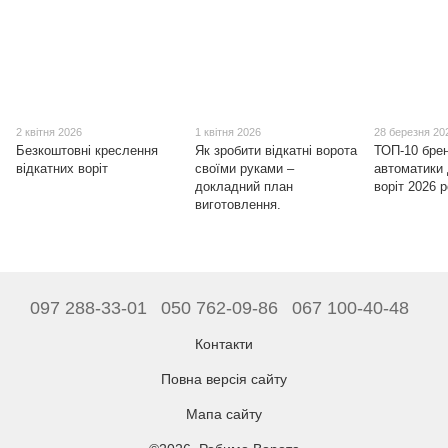
2 квітня 2026
1 квітня 2026
28 березня 20
Безкоштовні креслення
Як зробити відкатні ворота
ТОП-10 бре
відкатних воріт
своїми руками –
автоматики 
докладний план
воріт 2026 
виготовлення.
097 288-33-01
050 762-09-86
067 100-40-48
Контакти
Повна версія сайту
Мапа сайту