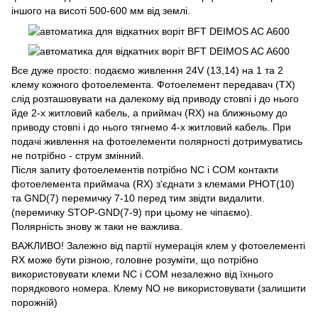
іншого на висоті 500-600 мм від землі.
Все дуже просто: подаємо живлення 24V (13,14) на 1 та 2
клему кожного фотоелемента. Фотоелемент передавач (ТХ)
слід розташовувати на далекому від приводу стовпі і до нього
йде 2-х житловий кабель, а приймач (RX) на ближньому до
приводу стовпі і до нього тягнемо 4-х житловий кабель. При
подачі живлення на фотоелементи полярності дотримуватись
не потрібно - струм змінний.
Після запиту фотоелементів потрібно NC і COM контакти
фотоелемента приймача (RX) з'єднати з клемами PHOT(10)
та GND(7) перемичку 7-10 перед тим звідти видалити.
(перемичку STOP-GND(7-9) при цьому не чіпаємо).
Полярність знову ж таки не важлива.
ВАЖЛИВО! Залежно від партії нумерація клем у фотоелементі
RX може бути різною, головне розуміти, що потрібно
використовувати клеми NC і COM незалежно від їхнього
порядкового номера. Клему NO не використовувати (залишити
порожній)