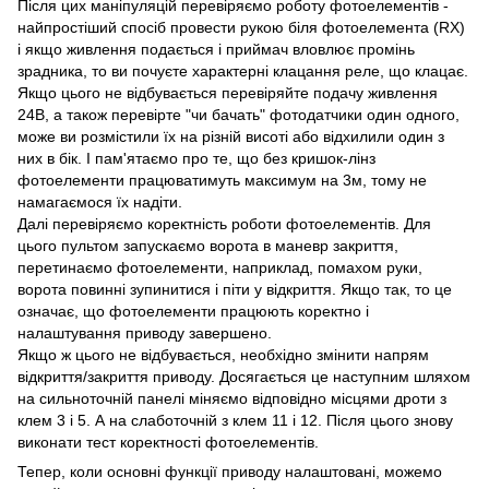
Після цих маніпуляцій перевіряємо роботу фотоелементів -
найпростіший спосіб провести рукою біля фотоелемента (RX)
і якщо живлення подається і приймач вловлює промінь
зрадника, то ви почуєте характерні клацання реле, що клацає.
Якщо цього не відбувається перевіряйте подачу живлення
24В, а також перевірте "чи бачать" фотодатчики один одного,
може ви розмістили їх на різній висоті або відхилили один з
них в бік. І пам'ятаємо про те, що без кришок-лінз
фотоелементи працюватимуть максимум на 3м, тому не
намагаємося їх надіти.
Далі перевіряємо коректність роботи фотоелементів. Для
цього пультом запускаємо ворота в маневр закриття,
перетинаємо фотоелементи, наприклад, помахом руки,
ворота повинні зупинитися і піти у відкриття. Якщо так, то це
означає, що фотоелементи працюють коректно і
налаштування приводу завершено.
Якщо ж цього не відбувається, необхідно змінити напрям
відкриття/закриття приводу. Досягається це наступним шляхом
на сильноточній панелі міняємо відповідно місцями дроти з
клем 3 і 5. А на слаботочній з клем 11 і 12. Після цього знову
виконати тест коректності фотоелементів.
Тепер, коли основні функції приводу налаштовані, можемо