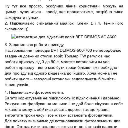
Ну тут все просто, особливо ліниві користувачі можуть на
цьому і зупиниться - привід вже працюватиме, потрібно лише
закодувати пульти.
2. Підключаємо сигнальний маячок. Клеми 1 і 4. Теж нічого
складного :))
3. Задаємо час роботи приводу.
Настроювання приводів BFT DEIMOS-500-700 не передбачає
завдання довжини стулки воріт. Тример TW регулює час
роботи приводу від 0 до 90 с, можете встановити їм час
роботи приводу - воно має бути трохи більше ніж необхідно
для проїзду від одного кінцевика до іншого. Хоча можна і не
робити цього – заводські установки задовольнять більшість
користувачів.
4. Підключаємо фотоелементи.
Багато користувачів не підсилюють їх підключення і даремно.
Рихтування-фарбування машини і не дай боже лікування себе
коханого можуть обійтися досить дорого, так що краще
витратите трохи часу і все ж таки встановіть фотодатчики.
Для початку визначимо де встановлювати фотоелементи див
фото. Фотодатчики встановлюються в торці стовпів напроти