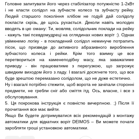
Головне запитувати його через стабілізатор потужністю 1-2кВт
і не класти солідол на зубчасте колесо та зубчасту рейку.
Людей старшого покоління хлібом не годуй дай солідолу
покласти скрізь, де щось рухається. Деколи навіть молодих
вводять в цю оману: Ти, мовляв, солідольчик поклади на рейку
- кажуть такі псевдомудреці на оглядинах нових воріт :). Однак
увімкнемо логіку - в покладений солідол неминуче потрапить
пісок, що призведе до активного абразивного вироблення
зубчастого колеса і рейки. Крім того взимку це все
перетвориться на каменеподібну масу, яка заважатиме
приводу - він працюватиме з перегузкою, що загрожує
швидким виходом його з ладу. І взагалі досягнете того, що все
буде зрештою перемазано солідолом, що не дуже естетично.
Ну і взагалі потрібно стежити, щоб ворота не зачіпали сторонні
предмети, не гребли сніг або сміття ітд. Ось, власне, і все з
обслуговування.
5. Ця покрокова інструкція є повністю вичерпною. ;) Після її
прочитання все має вийти.
Якщо Ви будете дотримуватися всіх рекомендацій з монтажу
автоматики для відкатних воріт DEIMOS – Ви можете почати
заробляти гроші установкою автоматики.