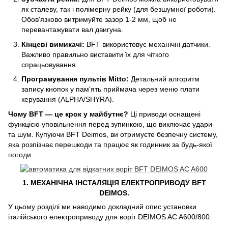
як сталеву, так і полімерну рейку (для безшумної роботи).
Обов'язково витримуйте зазор 1-2 мм, щоб не
перевантажувати вал двигуна.
Кінцеві вимикачі:
BFT використовує механічні датчики.
Важливо правильно виставити їх для чіткого
спрацьовування.
Програмування пультів Mitto:
Детальний алгоритм
запису кнопок у пам'ять приймача через меню плати
керування (ALPHA/SHYRA).
Чому BFT — це крок у майбутнє?
Ці приводи оснащені
функцією уповільнення перед зупинкою, що виключає удари
та шум. Купуючи BFT Deimos, ви отримуєте безпечну систему,
яка розпізнає перешкоди та працює як годинник за будь-якої
погоди.
1. МЕХАНІЧНА ІНСТАЛЯЦІЯ ЕЛЕКТРОПРИВОДУ BFT
DEIMOS.
У цьому розділі ми наводимо докладний опис установки
італійського електроприводу для воріт DEIMOS AC A600/800.