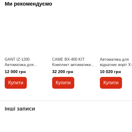
Ми рекомендуємо
GANT IZ-1200.
CAME BX-400 KIT.
Автоматика для
Автоматика для
Комплект автоматики
відкатних воріт X
відкатних воріт. 2
для відкатних воріт.
ES900. 2 пульти 
12 000 грн
32 200 грн
10 020 грн
пульти ДУ
Рейка - 4 м.
Купити
Купити
Купити
Інші записи