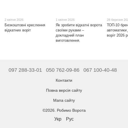
2 квітня 2026
1 квітня 2026
28 березня 20
Безкоштовні креслення
Як зробити відкатні ворота
ТОП-10 бре
відкатних воріт
своїми руками –
автоматики 
докладний план
воріт 2026 
виготовлення.
097 288-33-01
050 762-09-86
067 100-40-48
Контакти
Повна версія сайту
Мапа сайту
©2026. Робимо Ворота
Укр
Рус