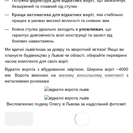
Потужна
фурнітура для відкатних воріт
, що забезпечує
безшумний та плавний хід стулки.
Краща автоматика для відкатних воріт
, яка стабільно
працює в умовах високої вологості та сніжних зим.
Кожна стулка ідеально заходить в
уловлювач
, що
гарантує довговічність всієї конструкції та захист від
бокових навантажень.
Ми вдячні львів'янам за довіру та зворотний зв'язок! Якщо ви
плануєте будівництво у Львові чи області, обирайте перевірені
часом комплекти для своїх воріт.
Відкатні ворота з вбудованою хвірткою. Ширина воріт ~4000
мм. Ворота виконані на
малому консольному комплекті
з
металевими роликами.
Висловлюємо подяку Олегу зі Львова за надісланий фотозвіт.